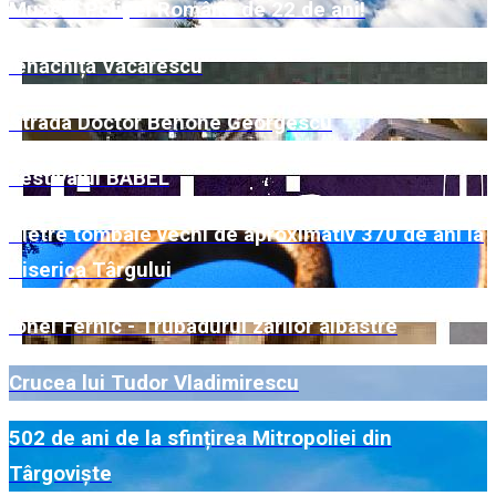
Muzeul Poliției Române de 22 de ani!
Ienăchiță Văcărescu
Strada Doctor Benone Georgescu
Festivalul BABEL
Pietre tombale vechi de aproximativ 370 de ani la
Biserica Târgului
Ionel Fernic - Trubadurul zărilor albastre
Crucea lui Tudor Vladimirescu
502 de ani de la sfințirea Mitropoliei din
Târgoviște