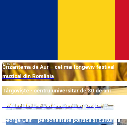
Busturi mărețe
ȘCOALA „MIHAI VITEAZUL” – 55 de ani de
existență
„Moștenirea Văcăreștilor”
Română
Crizantema de Aur – cel mai longeviv festival
muzical din România
Târgoviște - centru universitar de 30 de ani
Hramul Bisericii Catolice din Târgoviște
George Caïr – personalitate politică și culturală