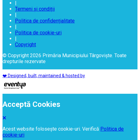
|
Termeni și condiții
|
Politica de confidențialitate
|
Politica de cookie-uri
|
Copyright
© Copyright 2026 Primăria Municipiului Târgoviște. Toate
drepturile rezervate
❤️ Designed, built, maintained & hosted by
Acceptă Cookies
Acest website folosește cookie-uri. Verifică
Politica de
cookie-uri