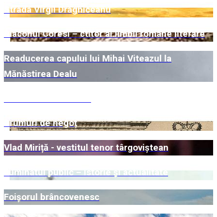
Strada Virgil Drăghiceanu
Diaconul Coresi – ctitor al limbii române literare
Readucerea capului lui Mihai Viteazul la
Mănăstirea Dealu
Biserica Kretzulescu
Drumuri de negoț
Vlad Miriță - vestitul tenor târgoviștean
Iluminatul public – istorie și actualitate
Foișorul brâncovenesc