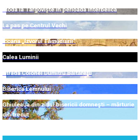
Moda la Târgoviște în perioada interbelică
La pas pe Centrul Vechi
Icoana „Izvorul Tămăduirii”
Calea Luminii
Strada Colonel Dumitru Băltărețu
Biserica Lemnului
Ghiuleaua din zidul bisericii domnești – mărturie
din trecut
Mai multe