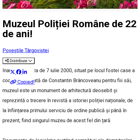
Muzeul Poliției Române de 22
de ani!
Poveștile Târgoviștei
Distribuie
Inaugurat la data de 7 iulie 2000, situat pe locul fostei case a
coconilor, ridicată de Constantin Brâncoveanu pentru fiii săi,
Copied!
muzeul este un monument de arhitectură deosebit și
reprezintă o trecere în revistă a istoriei poliției naționale, de
la înființarea primului serviciu de ordine publică și până în
prezent, fiind singurul muzeu de acest fel din țară.