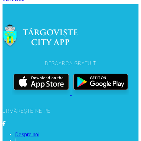
DESCARCĂ GRATUIT
URMĂREȘTE-NE PE
Despre noi
|