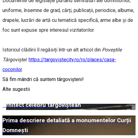
Documente de legislație purtând semnături ale domnitorilor,
uniforme, însemne de grad, cărți, publicații, periodice, albume,
drapele, lucrări de artă cu tematică specifică, arme albe și de
foc sunt expuse spre interesul vizitatorilor.
Istoricul clădirii îl regăsiți într-un alt articol din
Poveștile
Târgoviștei
:
https://targovistecity.ro/ro/places/casa-
coconilor
.
Să fim mândri că suntem târgovișteni!
Alte sugestii
Arhitect celebru târgoviștean
Prima descriere detaliată a monumentelor Curții
Domnești