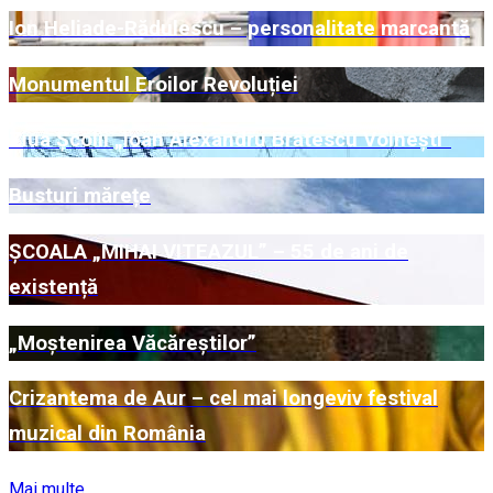
Ion Heliade-Rădulescu – personalitate marcantă
Monumentul Eroilor Revoluției
Ziua Școlii „Ioan Alexandru Brătescu Voinești”
Busturi mărețe
ȘCOALA „MIHAI VITEAZUL” – 55 de ani de
existență
„Moștenirea Văcăreștilor”
Crizantema de Aur – cel mai longeviv festival
muzical din România
Mai multe