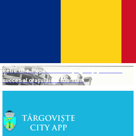
Berăria lui Filip Tomescu
Casa Greff
Casa Baron Barbu Bellu
Casa cu zodii și ceas - Casa Irimescu-Cândești
Română
Petre Ghe. Popescu - un tipograf și primar de
succes al orașului de sub Turn