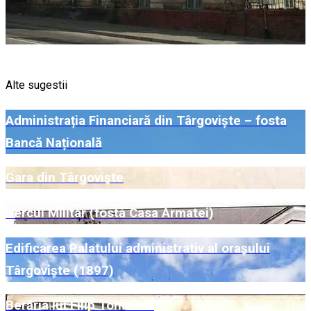
Alte sugestii
Administrația Financiară din Târgoviște – fosta
Bancă Națională
Gara din Târgoviște
Cercul Militar (fostă Casa Armatei)
Edificarea Palatului administrativ al orașului
Târgoviște (1897)
Berăria lui Filip Tomescu