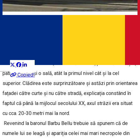
Casa Baron Barbu Bellu
Târgoviștea în imagini
Distribuie
Casa Baron Barbu Bellu, construită în 1830, prezintă un foișor,
Română
patru încăperi și o sală, atât la primul nivel cât și la cel
Copied!
superior. Clădirea este surprinzătoare și astăzi prin orientarea
fațadei către curte și nu către stradă, explicația constând în
faptul că până la mijlocul secolului XX, axul străzii era situat
cu cca. 20-30 metri mai la nord.
Revenind la baronul Barbu Bellu trebuie să spunem că de
numele lui se leagă și apariția celei mai mari necropole din