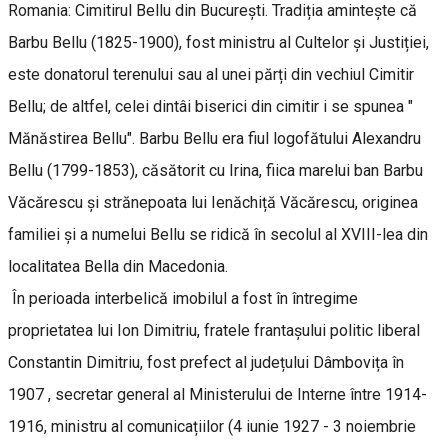
Romania: Cimitirul Bellu din București. Tradiția amintește că
Barbu Bellu (1825-1900), fost ministru al Cultelor și Justiției,
este donatorul terenului sau al unei părți din vechiul Cimitir
Bellu; de altfel, celei dintâi biserici din cimitir i se spunea "
Mănăstirea Bellu". Barbu Bellu era fiul logofătului Alexandru
Bellu (1799-1853), căsătorit cu Irina, fiica marelui ban Barbu
Văcărescu și strănepoata lui Ienăchiță Văcărescu, originea
familiei și a numelui Bellu se ridică în secolul al XVIII-lea din
localitatea Bella din Macedonia.
În perioada interbelică imobilul a fost în întregime
proprietatea lui Ion Dimitriu, fratele frantașului politic liberal
Constantin Dimitriu, fost prefect al județului Dâmbovița în
1907 , secretar general al Ministerului de Interne între 1914-
1916, ministru al comunicațiilor (4 iunie 1927 - 3 noiembrie