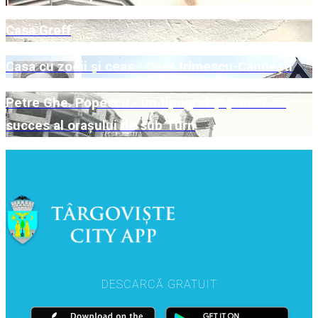
Casa Greff
Casa cu zodii și ceas - Casa Irimescu-Cândești
Petre Ghe. Popescu - un tipograf și primar de
succes al orașului de sub Turn
DESCARCĂ GRATUIT