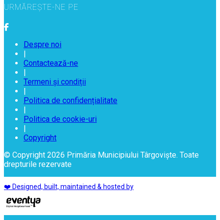
URMĂREȘTE-NE PE
Despre noi
|
Contactează-ne
|
Termeni și condiții
|
Politica de confidențialitate
|
Politica de cookie-uri
|
Copyright
© Copyright 2026 Primăria Municipiului Târgoviște. Toate
drepturile rezervate
❤️ Designed, built, maintained & hosted by