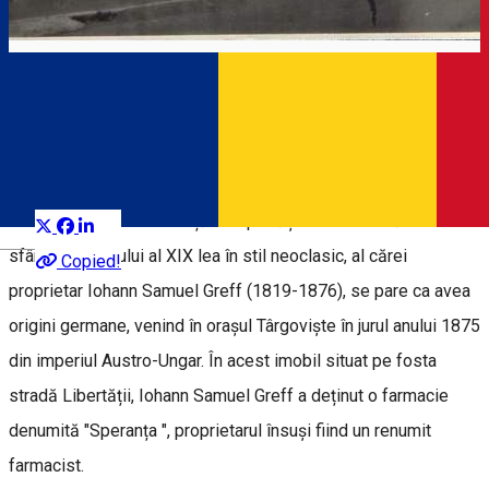
Casa Greff
Târgoviștea în imagini
Distribuie
Casa Greff este o locuință de tip orășenesc ridicată la
Română
sfârșitul secolului al XIX lea în stil neoclasic, al cărei
Copied!
proprietar Iohann Samuel Greff (1819-1876), se pare ca avea
origini germane, venind în orașul Târgoviște în jurul anului 1875
din imperiul Austro-Ungar. În acest imobil situat pe fosta
stradă Libertății, Iohann Samuel Greff a deținut o farmacie
denumită "Speranța ", proprietarul însuși fiind un renumit
farmacist.