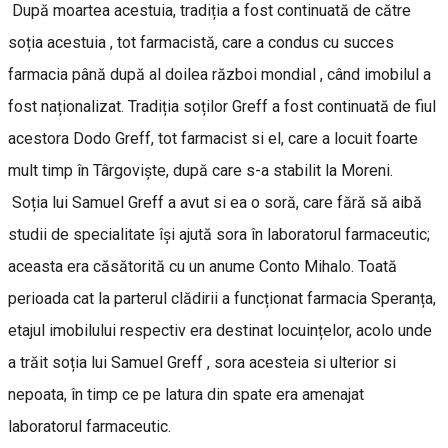
După moartea acestuia, tradiția a fost continuată de către
soția acestuia , tot farmacistă, care a condus cu succes
farmacia până după al doilea război mondial , când imobilul a
fost naționalizat. Tradiția soților Greff a fost continuată de fiul
acestora Dodo Greff, tot farmacist si el, care a locuit foarte
mult timp în Târgoviște, după care s-a stabilit la Moreni.
Soția lui Samuel Greff a avut si ea o soră, care fără să aibă
studii de specialitate își ajută sora în laboratorul farmaceutic;
aceasta era căsătorită cu un anume Conto Mihalo. Toată
perioada cat la parterul clădirii a funcționat farmacia Speranța,
etajul imobilului respectiv era destinat locuințelor, acolo unde
a trăit soția lui Samuel Greff , sora acesteia si ulterior si
nepoata, în timp ce pe latura din spate era amenajat
laboratorul farmaceutic.