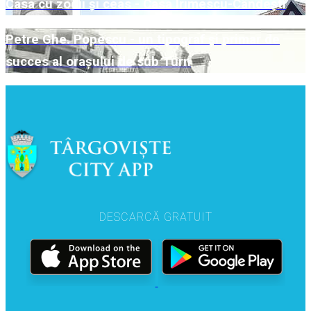
Casa cu zodii și ceas - Casa Irimescu-Cândești
Petre Ghe. Popescu - un tipograf și primar de
succes al orașului de sub Turn
DESCARCĂ GRATUIT