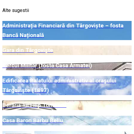
Alte sugestii
Administrația Financiară din Târgoviște – fosta
Bancă Națională
Gara din Târgoviște
Cercul Militar (fostă Casa Armatei)
Edificarea Palatului administrativ al orașului
Târgoviște (1897)
Berăria lui Filip Tomescu
Casa Baron Barbu Bellu