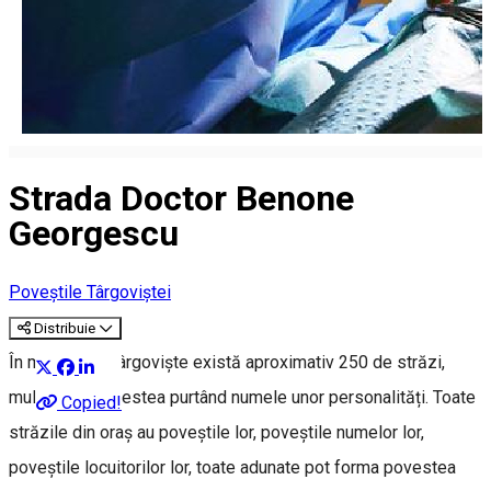
Strada Doctor Benone
Georgescu
Poveștile Târgoviștei
Distribuie
În municipiul Târgoviște există aproximativ 250 de străzi,
multe dintre acestea purtând numele unor personalități. Toate
Copied!
străzile din oraș au poveștile lor, poveștile numelor lor,
poveștile locuitorilor lor, toate adunate pot forma povestea