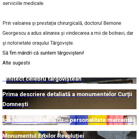
serviciile medicale.
Prin valoarea și prestația chirurgicală, doctorul Bernone
Georgescu a adus alinarea şi vindecarea a mii de bolnavi, dar
și notorietate oraşului Târgovişte.
Să fim mândri că suntem târgovișteni!
Alte sugestii
Arhitect celebru târgoviștean
Prima descriere detaliată a monumentelor Curții
Domnești
Ion Heliade-Rădulescu – personalitate marcantă
Monumentul Eroilor Revoluției