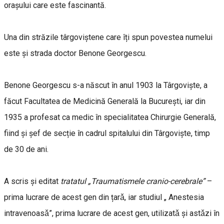
orașului care este fascinantă.
Una din străzile târgoviștene care îți spun povestea numelui
este și strada doctor Benone Georgescu.
Benone Georgescu s-a născut în anul 1903 la Târgoviște, a
făcut Facultatea de Medicină Generală la București, iar din
1935 a profesat ca medic în specialitatea Chirurgie Generală,
fiind și șef de secție în cadrul spitalului din Târgoviște, timp
de 30 de ani.
A scris şi editat
tratatul „Traumatismele cranio-cerebrale”
–
prima lucrare de acest gen din țarǎ, iar studiul „ Anestesia
intravenoasǎ”, prima lucrare de acest gen, utilizatǎ şi astǎzi în