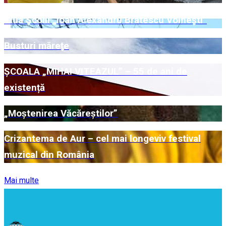
Ziua Școlii „Ioan Alexandru Brătescu Voinești”
Busturi mărețe
ȘCOALA „MIHAI VITEAZUL” – 55 de ani de
existență
„Moștenirea Văcăreștilor”
Crizantema de Aur – cel mai longeviv festival
muzical din România
Mai multe