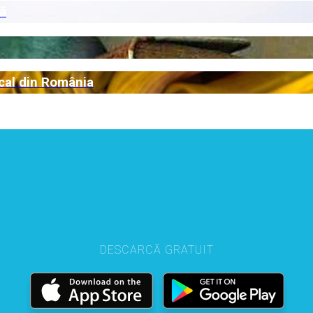
ă
ical din România
DESCARCĂ GRATUIT