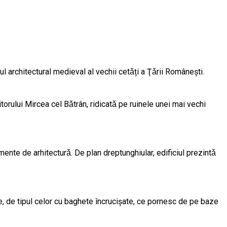
l architectural medieval al vechii cetǎți a Ţǎrii Româneşti.
itorului Mircea cel Bǎtrân, ridicatǎ pe ruinele unei mai vechi
ente de arhitecturǎ. De plan dreptunghiular, edificiul prezintǎ
ie, de tipul celor cu baghete încrucişate, ce pornesc de pe baze