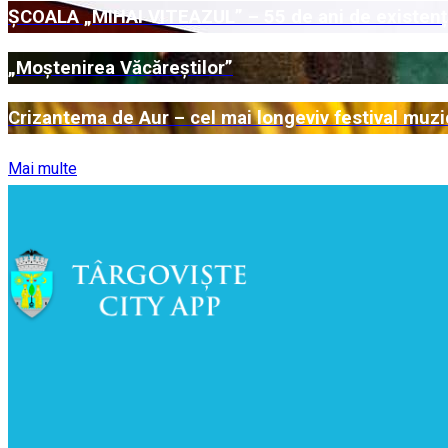
ȘCOALA „MIHAI VITEAZUL” – 55 de ani de existenț
„Moștenirea Văcăreștilor”
Crizantema de Aur – cel mai longeviv festival muz
Mai multe