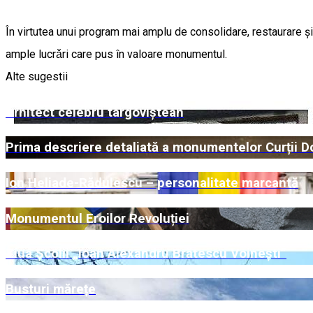
În virtutea unui program mai amplu de consolidare, restaurare şi 
ample lucrǎri care pus în valoare monumentul.
Alte sugestii
Arhitect celebru târgoviștean
Prima descriere detaliată a monumentelor Curții 
Ion Heliade-Rădulescu – personalitate marcantă
Monumentul Eroilor Revoluției
Ziua Școlii „Ioan Alexandru Brătescu Voinești”
Busturi mărețe