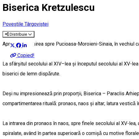
Biserica Kretzulescu
Poveștile Târgoviștei
Distribuie
Aproape de ieșirea spre Pucioasa-Moroieni-Sinaia, în vechiul car
Copied!
La sfârşitul secolului al XIV–lea şi începutul secolului al XV-lea
biserici de lemn dispǎrute.
Deşi nu impresioneazǎ prin proporții, Biserica – Paraclis Arhiep
compartimentarea ritualǎ: pronaos, naos şi altar; latura vesticǎ 
La intrarea din pronaos în naos, spre finele secolului al XV-lea,
spiralate, având în partea superioarǎ o cornişǎ cu motive floral