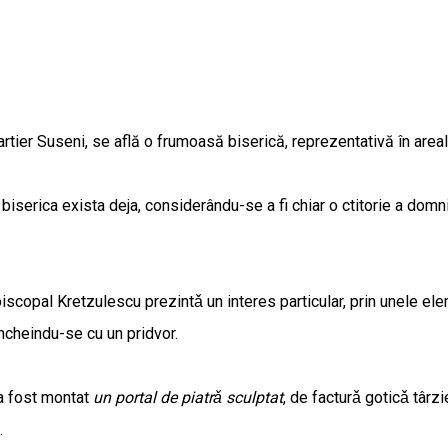
tier Suseni, se află o frumoasă biserică, reprezentativă în arealu
 biserica exista deja, considerându-se a fi chiar o ctitorie a domn
iscopal Kretzulescu prezintǎ un interes particular, prin unele elem
încheindu-se cu un pridvor.
 a fost montat
un portal de piatrǎ sculptat
, de facturǎ goticǎ târz
e.