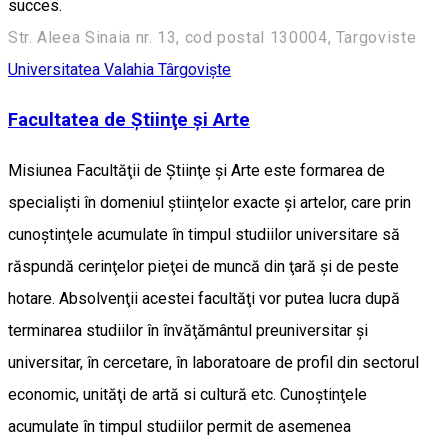
succes.
Str. Aleea Sinaia nr. 13, cod postal 130004, Targoviste
Universitatea Valahia Târgovişte
Facultatea de Ştiinţe şi Arte
Misiunea Facultăţii de Ştiinţe şi Arte este formarea de
specialişti în domeniul ştiinţelor exacte şi artelor, care prin
cunoştinţele acumulate în timpul studiilor universitare să
răspundă cerinţelor pieţei de muncă din ţară şi de peste
hotare. Absolvenţii acestei facultăţi vor putea lucra după
terminarea studiilor în învăţământul preuniversitar şi
universitar, în cercetare, în laboratoare de profil din sectorul
economic, unităţi de artă si cultură etc. Cunoştinţele
acumulate în timpul studiilor permit de asemenea