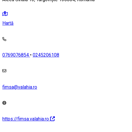
Hartă
0769076854
•
0245206108
fimsa@valahia.ro
https://fimsa.valahia.ro