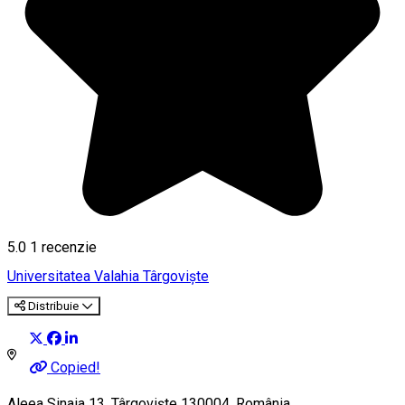
5.0
1 recenzie
Universitatea Valahia Târgovişte
Distribuie
Copied!
Aleea Sinaia 13, Târgoviște 130004, România