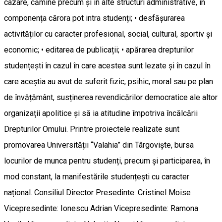
cazare, cămine precum și în alte structuri administrative, în
componența cărora pot intra studenți; • desfășurarea
activităților cu caracter profesional, social, cultural, sportiv și
economic; • editarea de publicații; • apărarea drepturilor
studențești în cazul în care acestea sunt lezate și în cazul în
care aceștia au avut de suferit fizic, psihic, moral sau pe plan
de învățământ, susținerea revendicărilor democratice ale altor
organizații apolitice și să ia atitudine împotriva încălcării
Drepturilor Omului. Printre proiectele realizate sunt
promovarea Universității “Valahia” din Târgoviște, bursa
locurilor de munca pentru studenți, precum și participarea, în
mod constant, la manifestările studențești cu caracter
național. Consiliul Director Presedinte: Cristinel Moise
Vicepresedinte: Ionescu Adrian Vicepresedinte: Ramona