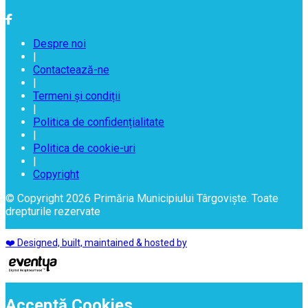
Despre noi
|
Contactează-ne
|
Termeni și condiții
|
Politica de confidențialitate
|
Politica de cookie-uri
|
Copyright
© Copyright 2026 Primăria Municipiului Târgoviște. Toate
drepturile rezervate
❤️ Designed, built, maintained & hosted by
Acceptă Cookies