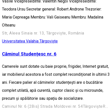
Vasile Vicepresedinte: Valentin Negoi Vicepresedinte:
Teodora Ursu Secretar general: Robert Androne Trezorier:
Maria Cepreaga Membru: Vali Gaiseanu Membru: Madalina
Olteanu
Str, Aleea Sinaia nr. 13, Târgoviște, România
Universitatea Valahia Târgovişte
Căminul Studențesc nr. 6
Camerele sunt dotate cu baie proprie, frigider, Internet gratuit,
iar mobilierul acestora a fost complet recondiționat în ultimii 3
ani. Fiecare palier al căminelor studențești are o bucătărie
complet utilată, apă curentă, cuptor clasic și cu microunde,
precum și spălătorie sau spațiu de socializare.
Caminul Nr. 6 (2Bis) Strada Moldovei nr. 54TârgovișteRomânia