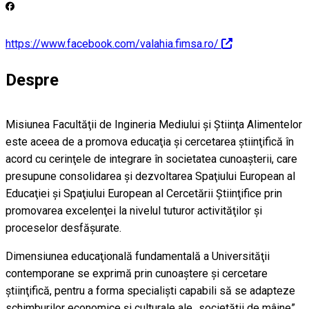
https://www.facebook.com/valahia.fimsa.ro/
Despre
Misiunea Facultăţii de Ingineria Mediului şi Ştiinţa Alimentelor
este aceea de a promova educaţia şi cercetarea ştiinţifică în
acord cu cerinţele de integrare în societatea cunoaşterii, care
presupune consolidarea şi dezvoltarea Spaţiului European al
Educaţiei şi Spaţiului European al Cercetării Ştiinţifice prin
promovarea excelenţei la nivelul tuturor activităţilor şi
proceselor desfăşurate.
Dimensiunea educaţională fundamentală a Universităţii
contemporane se exprimă prin cunoaştere şi cercetare
ştiinţifică, pentru a forma specialişti capabili să se adapteze
schimburilor economice şi culturale ale „societăţii de mâine”.