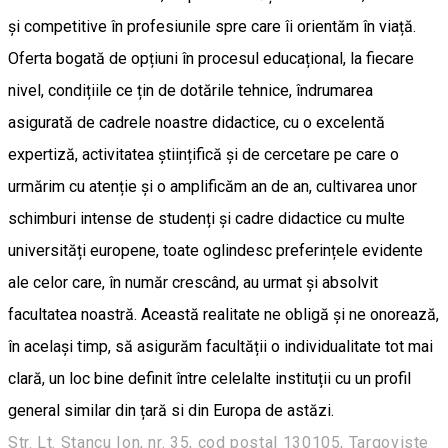
și competitive în profesiunile spre care îi orientăm în viață.
Oferta bogată de opțiuni în procesul educațional, la fiecare
nivel, condițiile ce țin de dotările tehnice, îndrumarea
asigurată de cadrele noastre didactice, cu o excelentă
expertiză, activitatea științifică și de cercetare pe care o
urmărim cu atenție și o amplificăm an de an, cultivarea unor
schimburi intense de studenți și cadre didactice cu multe
universități europene, toate oglindesc preferințele evidente
ale celor care, în număr crescând, au urmat și absolvit
facultatea noastră. Această realitate ne obligă și ne onorează,
în același timp, să asigurăm facultății o individualitate tot mai
clară, un loc bine definit între celelalte instituții cu un profil
general similar din țară si din Europa de astăzi.
Str. Lt. Stancu Ion, nr. 35, cod postal 130105, Targoviste