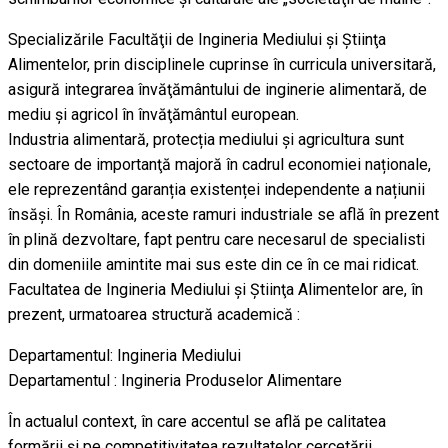
Specializările Facultăţii de Ingineria Mediului şi Ştiinţa
Alimentelor, prin disciplinele cuprinse în curricula universitară,
asigură integrarea învăţământului de inginerie alimentară, de
mediu şi agricol în învăţământul european.
Industria alimentară, protecția mediului și agricultura sunt
sectoare de importanţă majoră în cadrul economiei naționale,
ele reprezentând garanția existenței independente a națiunii
însăşi. În România, aceste ramuri industriale se află în prezent
în plină dezvoltare, fapt pentru care necesarul de specialisti
din domeniile amintite mai sus este din ce în ce mai ridicat.
Facultatea de Ingineria Mediului și Ştiinţa Alimentelor are, în
prezent, urmatoarea structură academică :
Departamentul: Ingineria Mediului
Departamentul : Ingineria Produselor Alimentare
În actualul context, în care accentul se află pe calitatea
formării şi pe competitivitatea rezultatelor cercetării