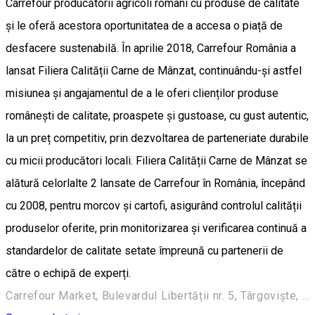
Carrefour producătorii agricoli români cu produse de calitate
și le oferă acestora oportunitatea de a accesa o piață de
desfacere sustenabilă. În aprilie 2018, Carrefour România a
lansat Filiera Calității Carne de Mânzat, continuându-și astfel
misiunea și angajamentul de a le oferi clienților produse
românești de calitate, proaspete și gustoase, cu gust autentic,
la un preț competitiv, prin dezvoltarea de parteneriate durabile
cu micii producători locali. Filiera Calității Carne de Mânzat se
alătură celorlalte 2 lansate de Carrefour în România, începând
cu 2008, pentru morcov și cartofi, asigurând controlul calității
produselor oferite, prin monitorizarea și verificarea continuă a
standardelor de calitate setate împreună cu partenerii de
către o echipă de experți.
Carrefour Market, Bulevardul Libertății nr. 5, Târgoviște, 130009, România