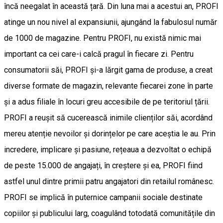
încă neegalat în această țară. Din luna mai a acestui an, PROFI
atinge un nou nivel al expansiunii, ajungând la fabulosul număr
de 1000 de magazine. Pentru PROFI, nu există nimic mai
important ca cei care-i calcă pragul în fiecare zi. Pentru
consumatorii săi, PROFI și-a lărgit gama de produse, a creat
diverse formate de magazin, relevante fiecarei zone în parte
și a adus filiale în locuri greu accesibile de pe teritoriul țării.
PROFI a reușit să cucerească inimile clienților săi, acordând
mereu atenție nevoilor și dorințelor pe care aceștia le au. Prin
incredere, implicare și pasiune, rețeaua a dezvoltat o echipă
de peste 15.000 de angajați, în creștere și ea, PROFI fiind
astfel unul dintre primii patru angajatori din retailul românesc.
PROFI se implică în puternice campanii sociale destinate
copiilor și publicului larg, coagulând totodată comunitățile din