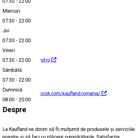
07:30
-
22:00
Miercuri
07:30
-
22:00
0800080888
Joi
07:30
-
22:00
Vineri
http://www.kaufland.ro
07:30
-
22:00
Sâmbătă
07:30
-
22:00
Duminică
https://www.facebook.com/kaufland.romania/
08:00
-
20:00
Despre
La Kaufland ne dorim să fii mulțumit de produsele și serviciile
noastre și să faci cu plăcere cumpărăturile. Satisfacția