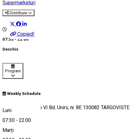
Supermarketuri
Distribuie
Copied!
07:30 - 22:00
Deschis
Program
Weekly Schedule
Târgoviște - Micro VI Bd. Unirii, nr. 8E 130082 TARGOVISTE
Luni
07:30
-
22:00
Marți
Hartă