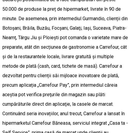
50.000 de produse la preț de hipermarket, livrate în 90 de
minute. De asemenea, prin intermediul Gurmandio, clienții din
Botoşani, Brăila, Buzău, Focşani, Galaţi, Iași, Suceava, Piatra-
Neamț, Târgu Jiu şi Ploieşti pot comanda o varietate mare de
preparate, atât din secțiunea de gastronomie a Carrefour, cât
și de la restaurantele locale, livrare gratuită și multiple
metode de plată (cash, card, tichete de masă). Carrefour a
dezvoltat pentru clienții săi mijloace inovatoare de plată,
precum aplicația „Carrefour Pay”, prin intermediul căreia
aceștia pot verifica preţurile din magazin sau plăti
cumpărăturile direct din aplicaţie, la casele de marcat.
Continuând seria inovațiilor, anul trecut, Carrefour a lansat în
hipermarketul Carrefour Băneasa, serviciul integrat „Casa ta -
Self Service”, prima casă de marcat unde clienții au