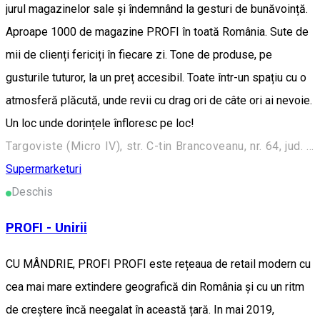
jurul magazinelor sale și îndemnând la gesturi de bunăvoință.
Aproape 1000 de magazine PROFI în toată România. Sute de
mii de clienți fericiți în fiecare zi. Tone de produse, pe
gusturile tuturor, la un preț accesibil. Toate într-un spațiu cu o
atmosferă plăcută, unde revii cu drag ori de câte ori ai nevoie.
Un loc unde dorințele înfloresc pe loc!
Targoviste (Micro IV), str. C-tin Brancoveanu, nr. 64, jud. Dambovita
Supermarketuri
Deschis
PROFI - Unirii
CU MÂNDRIE, PROFI PROFI este rețeaua de retail modern cu
cea mai mare extindere geografică din România și cu un ritm
de creștere încă neegalat în această țară. In mai 2019,