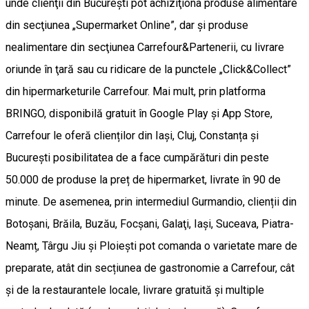
unde clienţii din Bucureşti pot achiziţiona produse alimentare
din secţiunea „Supermarket Online”, dar şi produse
nealimentare din secţiunea Carrefour&Partenerii, cu livrare
oriunde în ţară sau cu ridicare de la punctele „Click&Collect”
din hipermarketurile Carrefour. Mai mult, prin platforma
BRINGO, disponibilă gratuit în Google Play și App Store,
Carrefour le oferă clienților din Iași, Cluj, Constanța și
București posibilitatea de a face cumpărături din peste
50.000 de produse la preț de hipermarket, livrate în 90 de
minute. De asemenea, prin intermediul Gurmandio, clienții din
Botoşani, Brăila, Buzău, Focşani, Galaţi, Iași, Suceava, Piatra-
Neamț, Târgu Jiu şi Ploieşti pot comanda o varietate mare de
preparate, atât din secțiunea de gastronomie a Carrefour, cât
și de la restaurantele locale, livrare gratuită și multiple