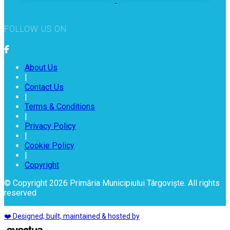
FOLLOW US ON
About Us
|
Contact Us
|
Terms & Conditions
|
Privacy Policy
|
Cookie Policy
|
Copyright
© Copyright 2026 Primăria Municipiului Târgoviște. All rights
reserved
❤️ Designed, built, maintained & hosted by