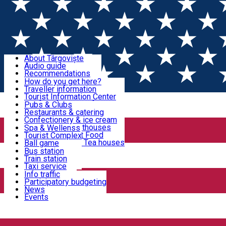
Sign In
Sign Up Free
Discover Târgoviște
About Târgoviște
Audio guide
Useful information!
Recommendations
Parks & Zoo
How do you get here?
Church & monasteries
Traveller information
Accommodation & Food
Art & culture
Tourist Information Center
Event organizers
Useful information for locals
Pubs & Clubs
Legends and stories
Community
Restaurants & catering
Activities
Târgoviște in pictures
Confectionery & ice cream
Hotels and guesthouses
Spa & Wellenss
Pizzerias & Fast Food
Tourist Complex
Transportation & Parking
Coffee places & Tea houses
Ball game
Swimming
Bus station
Sport clubs
Train station
We keep you informed!
Playgrounds
Taxi service
Rent a car
Info traffic
Home
PLACES
Car wash
Participatory budgeting
Parking places
News
Events
Places