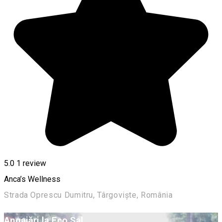
5.0
1 review
Anca’s Wellness
Strada Oprescu Dumitru, Târgoviște, România
Angajări la Eco Sal