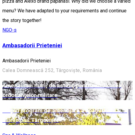
pizza and Alexo brand papanasi. Why did we choose a varied
menu? We have adapted to your requirements and continue
the story together!
NGO-s
Ambasadorii Prieteniei
Ambasadorii Prieteniei
Calea Domnească 252, Târgoviște, România
Amenzi mai mari, de astăzi, pentru încălcarea
ordonanţelor militare
Amplu program de amenajare a spațiilor verzi în
Municipiul Târgoviște