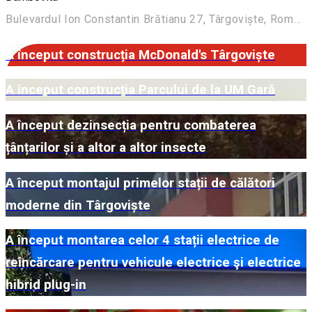
Bulevardul Ion Constantin Brătianu 27, Târgoviște, România
A început construcția McDonald's Târgoviște
A început construcția Parcului de la UM Gară
A început dezinsecția pentru combaterea
țânțarilor și a altor a altor insecte
A început montajul primelor stații de călători
moderne din Târgoviște
A început montarea celor 4 stații electrice de
reîncărcare pentru vehicule electrice şi electrice
hibrid plug-in