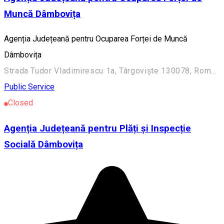
Muncă Dâmbovița
Agenția Județeană pentru Ocuparea Forței de Muncă
Dâmbovița
Strada Tudor Vladimirescu 1a, Târgoviște 130078, România
Public Service
Closed
Agenția Județeană pentru Plăți și Inspecție
Socială Dâmbovița