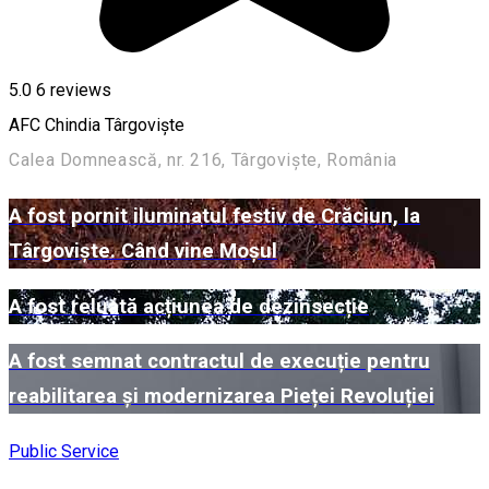
5.0
6
reviews
AFC Chindia Târgoviște
Calea Domnească, nr. 216, Târgoviște, România
A fost pornit iluminatul festiv de Crăciun, la
Târgoviște. Când vine Moșul
A fost reluată acțiunea de dezinsecție
A fost semnat contractul de execuție pentru
reabilitarea și modernizarea Pieței Revoluției
Public Service