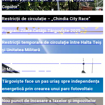
Copiilor”
Restricții de circulație – „Chindia City Race”
Program Zilele Cetății Târgoviște 2025
Restricții temporare de circulație între Halta Teiș
și Unitatea Militară
Campanie de colectare a deșeurilor voluminoase
în Municipiul Târgoviște
Târgoviște face un pas uriaș spre independența
energetică prin crearea unui parc fotovoltaic
Nou punct de încasare a taxelor și impozitelor