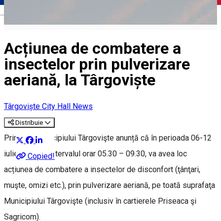
Română
Acțiunea de combatere a
insectelor prin pulverizare
aeriană, la Târgoviște
Târgoviște City Hall News
Distribuie
Primăria Municipiului Târgovişte anunță că în perioada 06-12
iulie 2021, în intervalul orar 05.30 – 09.30, va avea loc
Copied!
acțiunea de combatere a insectelor de disconfort (ţânţari,
muşte, omizi etc.), prin pulverizare aeriană, pe toată suprafaţa
Municipiului Târgovişte (inclusiv în cartierele Priseaca şi
Sagricom).