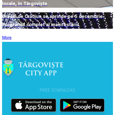
locale, în Târgoviște
Bradul de Crăciun se aprinde pe 5 decembrie.
Programul complet al manifestării!
More
FREE DOWNLOAD