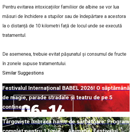
Pentru evitarea intoxicațiilor familiior de albine se vor lua
măsuri de închidere a stupilor sau de îndepărtare a acestora
la o distanță de 10 kilometri față de locul unde se execută
tratamentul.
De asemenea, trebuie evitat pășunatul și consumul de fructe
în zonele supuse tratamentului.
Similar Suggestions
Festivalul Internațional BABEL 2026! O săptămână
de magie, parade stradale și teatru de pe 5
continente
Târgoviște îmbracă haine de sărbătoare: Program
complet pentru 1 Iunie - „Animație, Festivalul