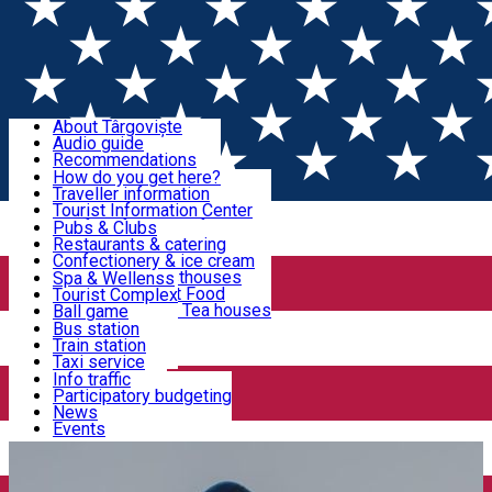
Sign In
Sign Up Free
Discover Târgoviște
About Târgoviște
Audio guide
Useful information!
Recommendations
Parks & Zoo
How do you get here?
Church & monasteries
Traveller information
Accommodation & Food
Art & culture
Tourist Information Center
Event organizers
Useful information for locals
Pubs & Clubs
Legends and stories
Community
Restaurants & catering
Activities
Târgoviște in pictures
Confectionery & ice cream
Hotels and guesthouses
Spa & Wellenss
Pizzerias & Fast Food
Tourist Complex
Transportation & Parking
Coffee places & Tea houses
Ball game
Swimming
Bus station
Sport clubs
Train station
We keep you informed!
Playgrounds
Taxi service
Rent a car
Info traffic
Home
Târgoviște City Hall News
Acțiunea de
Car wash
Participatory budgeting
Parking places
News
combatere a insectelor prin pulverizare aeriană, la Târgoviște
Events