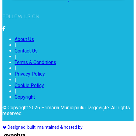
FOLLOW US ON
About Us
|
Contact Us
|
Terms & Conditions
|
Privacy Policy
|
Cookie Policy
|
Copyright
© Copyright 2026 Primăria Municipiului Târgoviște. All rights
reserved
❤️ Designed, built, maintained & hosted by