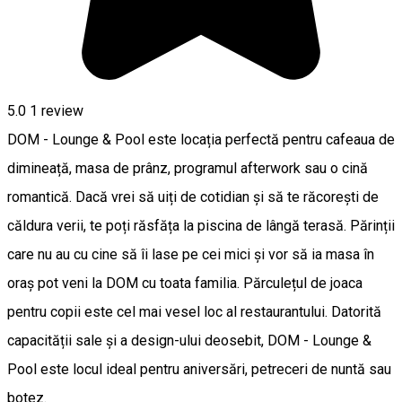
5.0
1 review
DOM - Lounge & Pool este locația perfectă pentru cafeaua de
dimineață, masa de prânz, programul afterwork sau o cină
romantică. Dacă vrei să uiți de cotidian și să te răcorești de
căldura verii, te poți răsfăța la piscina de lângă terasă. Părinții
care nu au cu cine să îi lase pe cei mici și vor să ia masa în
oraș pot veni la DOM cu toata familia. Părculețul de joaca
pentru copii este cel mai vesel loc al restaurantului. Datorită
capacității sale și a design-ului deosebit, DOM - Lounge &
Pool este locul ideal pentru aniversări, petreceri de nuntă sau
botez.