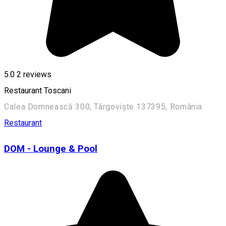
5.0
2
reviews
Restaurant Toscani
Calea Domnească 300, Târgoviște 137395, România
Restaurant
DOM - Lounge & Pool