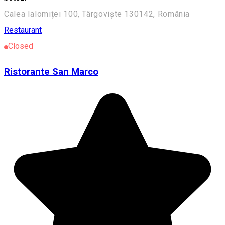
Calea Ialomiței 100, Târgoviște 130142, România
Restaurant
Closed
Ristorante San Marco