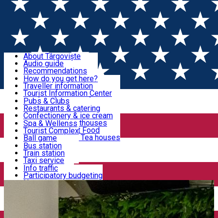
Sign In
Sign Up Free
Discover Târgoviște
About Târgoviște
Audio guide
Useful information!
Recommendations
Parks & Zoo
How do you get here?
Church & monasteries
Traveller information
Accommodation & Food
Art & culture
Tourist Information Center
Event organizers
Useful information for locals
Pubs & Clubs
Legends and stories
Community
Restaurants & catering
Activities
Târgoviște in pictures
Confectionery & ice cream
Hotels and guesthouses
Spa & Wellenss
Pizzerias & Fast Food
Tourist Complex
Transportation & Parking
Coffee places & Tea houses
Ball game
Swimming
Bus station
Sport clubs
Train station
We keep you informed!
Playgrounds
Taxi service
Rent a car
Info traffic
Home
Restaurant
Alexo Pub-Restaurant
Car wash
Participatory budgeting
Parking places
News
Events