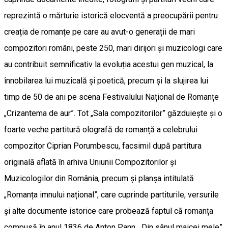
reprezintă o mărturie istorică elocventă a preocupării pentru
creația de romanțe pe care au avut-o generații de mari
compozitori români, peste 250, mari dirijori și muzicologi care
au contribuit semnificativ la evoluția acestui gen muzical, la
înnobilarea lui muzicală și poetică, precum și la slujirea lui
timp de 50 de ani pe scena Festivalului Național de Romanțe
„Crizantema de aur”. Tot „Sala compozitorilor” găzduiește și o
foarte veche partitură olografă de romanță a celebrului
compozitor Ciprian Porumbescu, facsimil după partitura
originală aflată în arhiva Uniunii Compozitorilor și
Muzicologilor din România, precum și planșa intitulată
„Romanța imnului național”, care cuprinde partiturile, versurile
și alte documente istorice care probează faptul că romanța
compusă în anul 1836 de Anton Pann, „Din sânul maicei mele”,