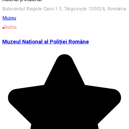
Bulevardul Regele Carol I 3, Târgoviște 130024, România
Muzeu
Închis
Muzeul Național al Poliției Române