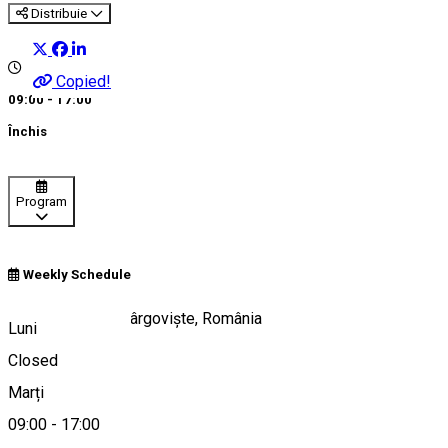
Distribuie
Copied!
09:00 - 17:00
Închis
Program
Weekly Schedule
Strada Stelea 4, Târgoviște, România
Luni
Closed
Marți
Hartă
09:00
-
17:00