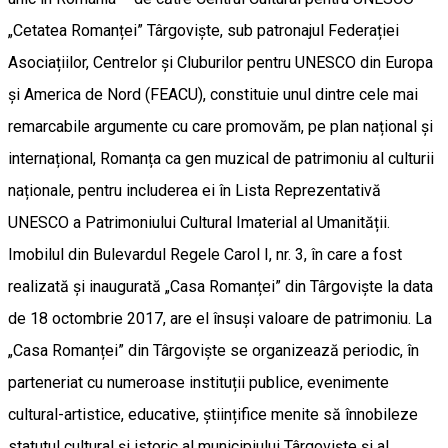
„Cetatea Romanței” Târgoviște, sub patronajul Federației
Asociațiilor, Centrelor și Cluburilor pentru UNESCO din Europa
și America de Nord (FEACU), constituie unul dintre cele mai
remarcabile argumente cu care promovăm, pe plan național și
internațional, Romanța ca gen muzical de patrimoniu al culturii
naționale, pentru includerea ei în Lista Reprezentativă
UNESCO a Patrimoniului Cultural Imaterial al Umanității.
Imobilul din Bulevardul Regele Carol I, nr. 3, în care a fost
realizată și inaugurată „Casa Romanței” din Târgoviște la data
de 18 octombrie 2017, are el însuși valoare de patrimoniu. La
„Casa Romanței” din Târgoviște se organizează periodic, în
parteneriat cu numeroase instituții publice, evenimente
cultural-artistice, educative, științifice menite să înnobileze
statutul cultural și istoric al municipiului Târgoviște și al