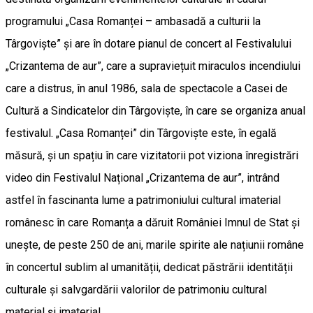
programului „Casa Romanței – ambasadă a culturii la
Târgoviște” și are în dotare pianul de concert al Festivalului
„Crizantema de aur”, care a supraviețuit miraculos incendiului
care a distrus, în anul 1986, sala de spectacole a Casei de
Cultură a Sindicatelor din Târgoviște, în care se organiza anual
festivalul. „Casa Romanței” din Târgoviște este, în egală
măsură, și un spațiu în care vizitatorii pot viziona înregistrări
video din Festivalul Național „Crizantema de aur”, intrând
astfel în fascinanta lume a patrimoniului cultural imaterial
românesc în care Romanța a dăruit României Imnul de Stat și
unește, de peste 250 de ani, marile spirite ale națiunii române
în concertul sublim al umanității, dedicat păstrării identității
culturale și salvgardării valorilor de patrimoniu cultural
material și imaterial.