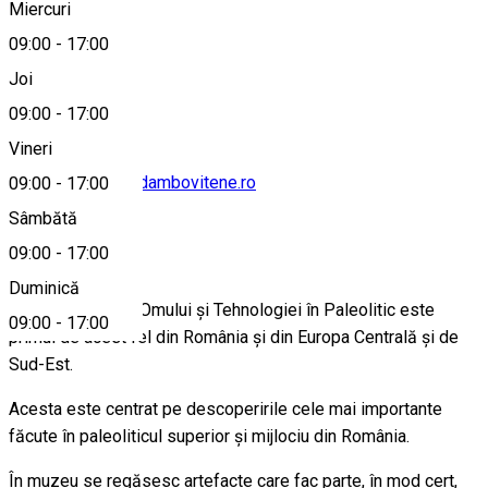
Miercuri
09:00
-
17:00
0245220458
Joi
09:00
-
17:00
Vineri
contact@muzee-dambovitene.ro
09:00
-
17:00
Sâmbătă
Despre
09:00
-
17:00
Duminică
Muzeul Evoluţiei Omului şi Tehnologiei în Paleolitic este
09:00
-
17:00
primul de acest fel din România şi din Europa Centrală şi de
Sud-Est.
Acesta este centrat pe descoperirile cele mai importante
făcute în paleoliticul superior şi mijlociu din România.
În muzeu se regăsesc artefacte care fac parte, în mod cert,