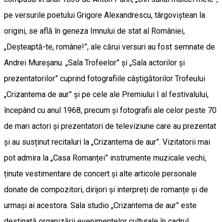
pe versurile poetului Grigore Alexandrescu, târgoviștean la
origini, se află în geneza Imnului de stat al României,
„Deșteaptă-te, române!”, ale cărui versuri au fost semnate de
Andrei Mureșanu. „Sala Trofeelor” și „Sala actorilor și
prezentatorilor” cuprind fotografiile câștigătorilor Trofeului
„Crizantema de aur” și pe cele ale Premiului I al festivalului,
începând cu anul 1968, precum și fotografii ale celor peste 70
de mari actori și prezentatori de televiziune care au prezentat
și au susținut recitaluri la „Crizantema de aur”. Vizitatorii mai
pot admira la „Casa Romanței” instrumente muzicale vechi,
ținute vestimentare de concert și alte articole personale
donate de compozitori, dirijori și interpreți de romanțe și de
urmași ai acestora. Sala studio „Crizantema de aur” este
destinată organizării evenimentelor culturale în cadrul