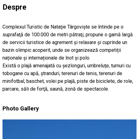
Despre
Complexul Turistic de Nataţie Târgovişte se întinde pe o
suprafaţă de 100.000 de metri pătraţi, propune o gamă largă
de servicii turistice de agrement și relaxare şi cuprinde un
bazin olimpic acoperit, unde se organizează competiții
naționale și internaționale de înot și polo.
Există o plajă amenajată cu şezlonguri, umbreluţe, turnuri cu
tobogane cu apă, ştranduri, terenuri de tenis, terenuri de
minifotbal, baschet, volei pe plajă, piste de biciclete, de role,
parcare, săli de forţă, saună, zonă de spectacole.
Photo Gallery