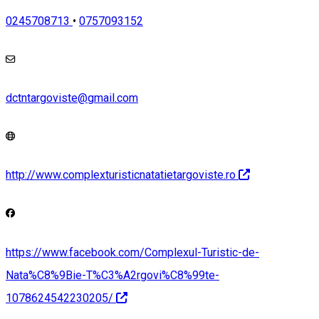
0245708713
•
0757093152
dctntargoviste@gmail.com
http://www.complexturisticnatatietargoviste.ro
https://www.facebook.com/Complexul-Turistic-de-
Nata%C8%9Bie-T%C3%A2rgovi%C8%99te-
1078624542230205/