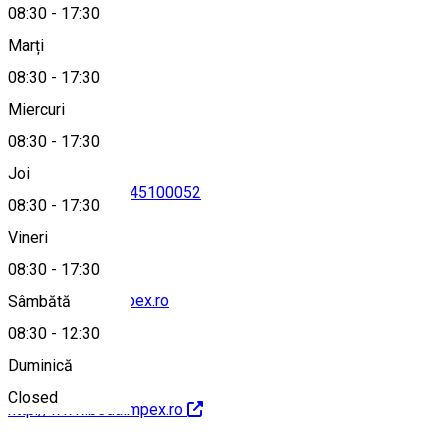
Dâmbovița
08:30
-
17:30
Marți
08:30
-
17:30
Hartă
Miercuri
08:30
-
17:30
Joi
0345100051
•
0345100052
08:30
-
17:30
Vineri
08:30
-
17:30
service@bedaimpex.ro
Sâmbătă
08:30
-
12:30
Duminică
Closed
http://www.bedaimpex.ro