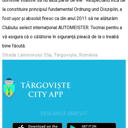
domniile voastre să nu aibă parte de ele . Respectând încă de
la constituire principiul fundamental Ordnung und Disziplin, a
fost uşor şi absolut firesc ca din anul 2011 să ne alăturăm
Clubului select internaţional AUTOMEISTER. Tocmai pentru a
vă asigura că o călătorie în siguranţă pleacă de la o treabă
bine făcută.
Strada Laminorului 55a, Târgoviște, România
DESCARCĂ GRATUIT