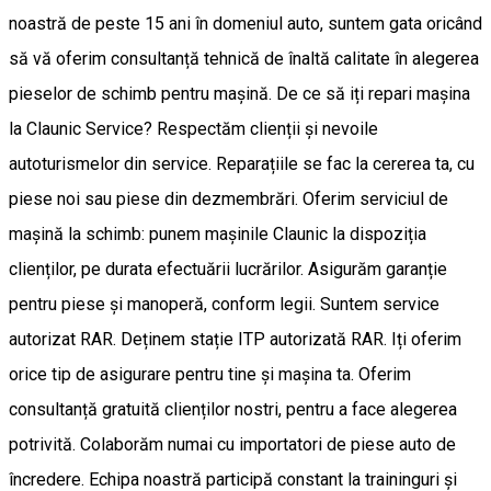
noastră de peste 15 ani în domeniul auto, suntem gata oricând
să vă oferim consultanță tehnică de înaltă calitate în alegerea
pieselor de schimb pentru mașină. De ce să iți repari mașina
la Claunic Service? Respectăm clienții și nevoile
autoturismelor din service. Reparațiile se fac la cererea ta, cu
piese noi sau piese din dezmembrări. Oferim serviciul de
mașină la schimb: punem mașinile Claunic la dispoziția
clienților, pe durata efectuării lucrărilor. Asigurăm garanție
pentru piese și manoperă, conform legii. Suntem service
autorizat RAR. Deținem stație ITP autorizată RAR. Iți oferim
orice tip de asigurare pentru tine și mașina ta. Oferim
consultanță gratuită clienților nostri, pentru a face alegerea
potrivită. Colaborăm numai cu importatori de piese auto de
încredere. Echipa noastră participă constant la traininguri și