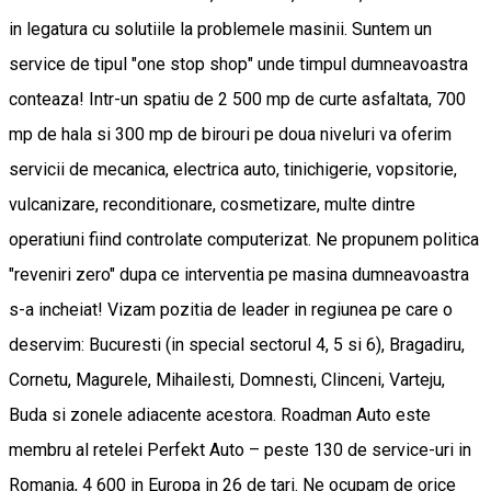
in legatura cu solutiile la problemele masinii. Suntem un
service de tipul "one stop shop" unde timpul dumneavoastra
conteaza! Intr-un spatiu de 2 500 mp de curte asfaltata, 700
mp de hala si 300 mp de birouri pe doua niveluri va oferim
servicii de mecanica, electrica auto, tinichigerie, vopsitorie,
vulcanizare, reconditionare, cosmetizare, multe dintre
operatiuni fiind controlate computerizat. Ne propunem politica
"reveniri zero" dupa ce interventia pe masina dumneavoastra
s-a incheiat! Vizam pozitia de leader in regiunea pe care o
deservim: Bucuresti (in special sectorul 4, 5 si 6), Bragadiru,
Cornetu, Magurele, Mihailesti, Domnesti, Clinceni, Varteju,
Buda si zonele adiacente acestora. Roadman Auto este
membru al retelei Perfekt Auto – peste 130 de service-uri in
Romania, 4 600 in Europa in 26 de tari. Ne ocupam de orice