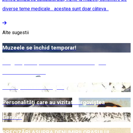
diverse teme medicale... acestea sunt doar câteva...
Alte sugestii
Muzeele se închid temporar!
Târgoviște – Șaua Dichiului – Zănoaga –
Bazinetul Padina
Descoperiri arheologice
Personalităţi care au vizitat Târgoviştea
Geneză
PRECIZĂRI ASUPRA DENUMIRII ORAŞULUI