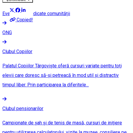
Evenimente dedicate comunității
Copied!
ONG
Clubul Copiilor
Palatul Copiilor Târgovişte oferă cursuri variate pentru toţi
elevii care doresc să-şi petreacă în mod util şi distractiv
timpul liber. Prin participarea la diferitele...
Clubul pensionarilor
Campionate de şah şi de tenis de masă, cursuri de iniţiere
pentru utilizarea calculatorului, vizite la muzee, consiliere pe