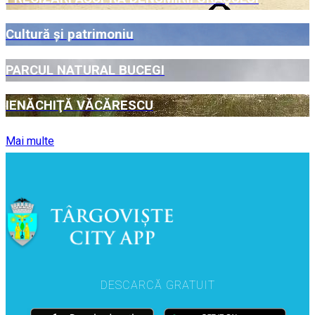
Cultură şi patrimoniu
PARCUL NATURAL BUCEGI
IENĂCHIŢĂ VĂCĂRESCU
Mai multe
DESCARCĂ GRATUIT