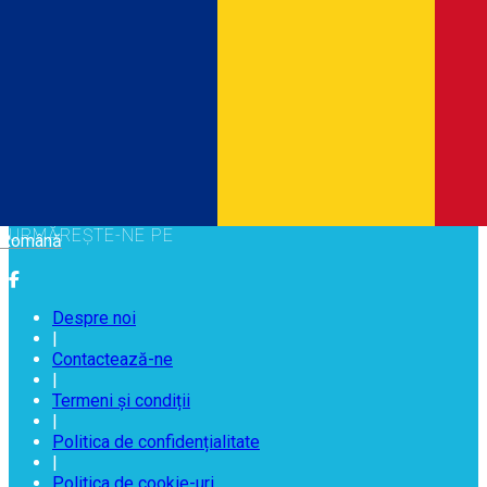
DESCARCĂ GRATUIT
URMĂREȘTE-NE PE
Română
Despre noi
|
Contactează-ne
|
Termeni și condiții
|
Politica de confidențialitate
|
Politica de cookie-uri