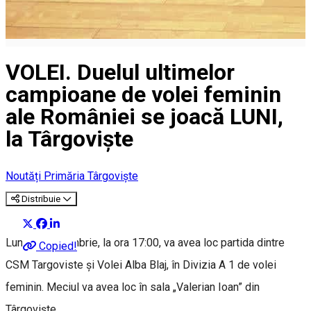
VOLEI. Duelul ultimelor
campioane de volei feminin
ale României se joacă LUNI,
la Târgoviște
Noutăți Primăria Târgoviște
Distribuie
Luni, 20 decembrie, la ora 17:00, va avea loc partida dintre
Copied!
CSM Targoviste și Volei Alba Blaj, în Divizia A 1 de volei
feminin. Meciul va avea loc în sala „Valerian Ioan” din
Târgoviște.