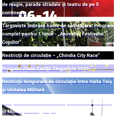
de magie, parade stradale și teatru de pe 5
continente
Târgoviște îmbracă haine de sărbătoare: Program
complet pentru 1 Iunie - „Animație, Festivalul
Copiilor”
Restricții de circulație – „Chindia City Race”
Program Zilele Cetății Târgoviște 2025
Restricții temporare de circulație între Halta Teiș
și Unitatea Militară
Campanie de colectare a deșeurilor voluminoase
în Municipiul Târgoviște