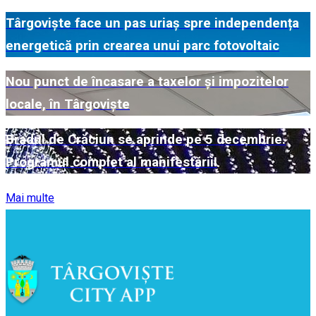
Târgoviște face un pas uriaș spre independența
energetică prin crearea unui parc fotovoltaic
Nou punct de încasare a taxelor și impozitelor
locale, în Târgoviște
Bradul de Crăciun se aprinde pe 5 decembrie.
Programul complet al manifestării!
Mai multe