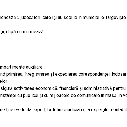
onează 5 judecătorii care îşi au sediile în municipiile Târgovişte
cţii, după cum urmează :
mpartimente auxiliare :
vind primirea, înregistrarea şi expedierea corespondenţei, îndosarie
elor.
igură activitatea economică, financiară şi administrativă pentru tr
 instanţei cu publicul şi cu mijloacele de comunicare în masă, în ved
re ţine evidenţa experţilor tehnici judiciari şi a experţilor contabil