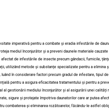
ecesitate imperativă pentru a combate și eradia infestările de dau
 proteja mediul înconjurător și a preveni daunele materiale cauzate
i afectat de infestările de insecte precum gândacii, furnicile, țânț
ții, utilizând metode și substanțe specializate pentru a elimina și
t, luând în considerare factori precum gradul de infestare, tipul d
ală pentru a asigura eficacitatea tratamentului și pentru a preve
 al gestionării mediului înconjurător și al asigurării unei calități
te, sigure și protejate împotriva daunatorilor care ar putea afect
tru combaterea și eliminarea rozătoarelor, făcându-le astfel obli