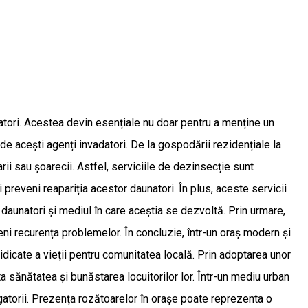
natori. Acestea devin esențiale nu doar pentru a menține un
 de acești agenți invadatori. De la gospodării rezidențiale la
arii sau șoarecii. Astfel, serviciile de dezinsecție sunt
 preveni reapariția acestor daunatori. În plus, aceste servicii
e daunatori și mediul în care aceștia se dezvoltă. Prin urmare,
ni recurența problemelor. În concluzie, într-un oraș modern și
 ridicate a vieții pentru comunitatea locală. Prin adoptarea unor
a sănătatea și bunăstarea locuitorilor lor. Într-un mediu urban
gatorii. Prezența rozătoarelor în orașe poate reprezenta o