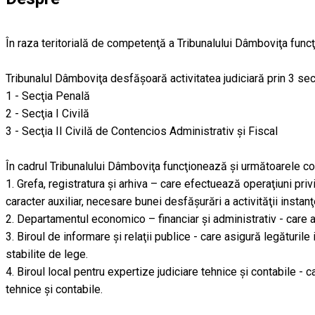
În raza teritorială de competenţă a Tribunalului Dâmboviţa funcţi
Tribunalul Dâmboviţa desfăşoară activitatea judiciară prin 3 se
1 - Secţia Penală
2 - Secţia I Civilă
3 - Secţia II Civilă de Contencios Administrativ şi Fiscal
În cadrul Tribunalului Dâmboviţa funcţionează şi următoarele co
1. Grefa, registratura şi arhiva – care efectuează operaţiuni pri
caracter auxiliar, necesare bunei desfăşurări a activităţii instanţ
2. Departamentul economico – financiar şi administrativ - care as
3. Biroul de informare şi relaţii publice - care asigură legăturile
stabilite de lege.
4. Biroul local pentru expertize judiciare tehnice şi contabile - ca
tehnice şi contabile.