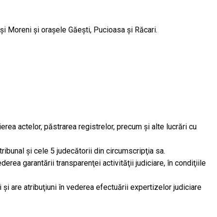
 şi Moreni şi oraşele Găeşti, Pucioasa şi Răcari.
rea actelor, păstrarea registrelor, precum şi alte lucrări cu
ibunal şi cele 5 judecătorii din circumscripţia sa.
erea garantării transparenţei activităţii judiciare, în condiţiile
i şi are atribuţiuni în vederea efectuării expertizelor judiciare