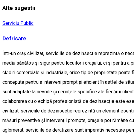
Alte sugestii
Serviciu Public
Defrisare
Într-un oraș civilizat, serviciile de dezinsectie reprezintă o n
mediu sănătos și sigur pentru locuitorii orașului, ci și pentru a
clădiri comerciale și industriale, orice tip de proprietate poate f
concepute pentru a interveni prompt și eficient în astfel de situa
sunt adaptate la nevoile și cerințele specifice ale fiecărui clien
colaborarea cu o echipă profesionistă de dezinsecție este esenți
civilizat, serviciile de dezinsecție reprezintă un element esențial
măsuri preventive și intervenții prompte, orașele pot rămâne cura
aglomerat, serviciile de deratizare sunt imperativ necesare pen