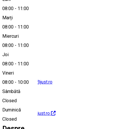
08:00
-
11:00
Marți
Hartă
08:00
-
11:00
Miercuri
08:00
-
11:00
0245612344
Joi
08:00
-
11:00
Vineri
tr-dambovita-brp@just.ro
08:00
-
10:00
Sâmbătă
Closed
Duminică
http://www.portal.just.ro
Closed
Despre