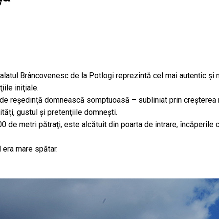
alatul Brâncovenesc de la Potlogi reprezintă cel mai autentic ş
le iniţiale.
el de reşedinţă domnească somptuoasă – subliniat prin creşterea n
ăţi, gustul şi pretenţiile domneşti.
metri pătraţi, este alcătuit din poarta de intrare, încăperile corp
d era mare spătar.