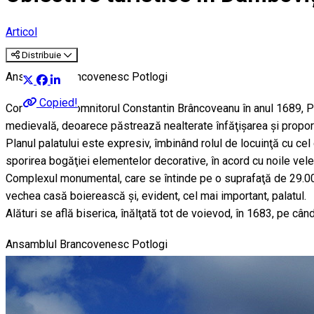
Articol
Distribuie
Ansamblul Brâncovenesc Potlogi
Copied!
Construit de domnitorul Constantin Brâncoveanu în anul 1689, P
medievală, deoarece păstrează nealterate înfăţişarea şi proporţii
Planul palatului este expresiv, îmbinând rolul de locuinţă cu c
sporirea bogăţiei elementelor decorative, în acord cu noile veleit
Complexul monumental, care se întinde pe o suprafaţă de 29.000 de 
vechea casă boierească şi, evident, cel mai important, palatul.
Alături se află biserica, înălţată tot de voievod, în 1683, pe cân
Ansamblul Brancovenesc Potlogi