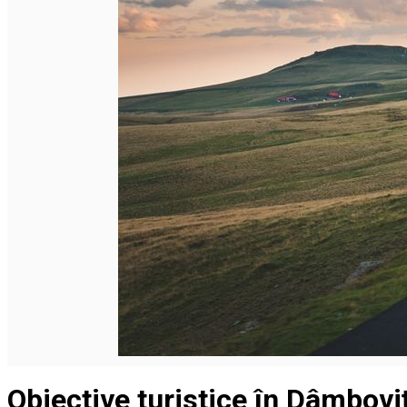
Română
Obiective turistice în Dâmbovi