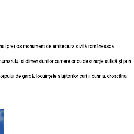
i mai preţios monument de arhitectură civilă românească
umărului şi dimensiunilor camerelor cu destinaţie aulică şi prin
ului de gardă, locuinţele slujitorilor curţii, cuhnia, droşcăria,