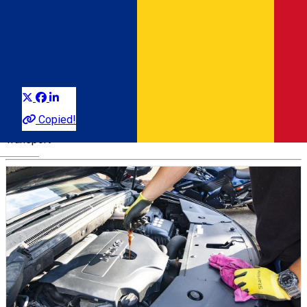
Transport
Grup de locații
Distribuie
Despre
Copied!
Transport
Română