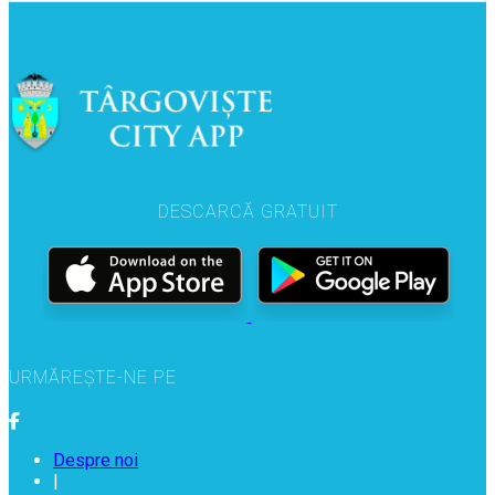
DESCARCĂ GRATUIT
URMĂREȘTE-NE PE
Despre noi
|