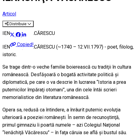
Articol
Distribuie
IENĂCHIŢĂ VĂCĂRESCU
Copied!
IENĂCHIŢĂ VĂCĂRESCU (~1740 – 12.VII.1797) - poet, filolog,
istoric.
Se trage dintr-o veche familie boierească cu tradiţii în cultura
românească. Desfăşoară o bogată activitate politică şi
diplomatică, pe care o va descrie în lucrarea “Istoria a prea
puternicilor împăraţi otomani”, una din cele întâi scrieri
memorialistice din literatura românească.
Opera sa, redusă ca întindere, a înrâurit puternic evoluţia
ulterioară a poeziei româneşti. În semn de recunoştinţă,
primul gimnaziu îi poartă numele – azi Colegiul Naţional
“Ienăchiţă Văcărescu” – în faţa căruia se află şi bustul său.