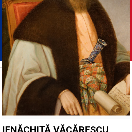
Română
IENĂCHIŢĂ VĂCĂRESCU