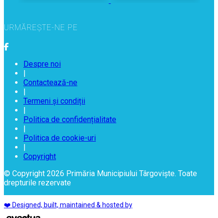
URMĂREȘTE-NE PE
Despre noi
|
Contactează-ne
|
Termeni și condiții
|
Politica de confidențialitate
|
Politica de cookie-uri
|
Copyright
© Copyright 2026 Primăria Municipiului Târgoviște. Toate
drepturile rezervate
❤️ Designed, built, maintained & hosted by