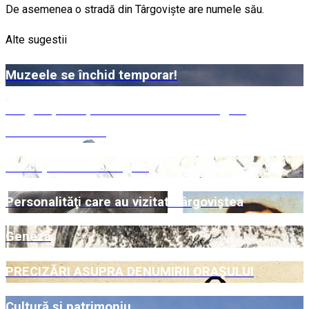
De asemenea o stradă din Târgovişte are numele său.
Alte sugestii
Muzeele se închid temporar!
Târgoviște – Șaua Dichiului – Zănoaga –
Bazinetul Padina
Descoperiri arheologice
Personalităţi care au vizitat Târgoviştea
Geneză
PRECIZĂRI ASUPRA DENUMIRII ORAŞULUI
Cultură şi patrimoniu