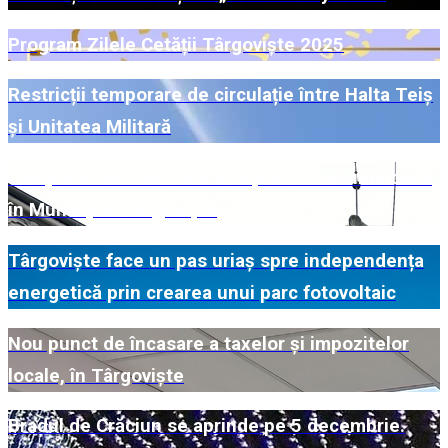
Program Zilele Cetății Târgoviște 2025
Restricții temporare de circulație între Halta Teiș
și Unitatea Militară
Campanie de colectare a deșeurilor voluminoase
în Municipiul Târgoviște
Târgoviște face un pas uriaș spre independența
energetică prin crearea unui parc fotovoltaic
Nou punct de încasare a taxelor și impozitelor
locale, în Târgoviște
Bradul de Crăciun se aprinde pe 5 decembrie.