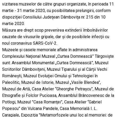
vizitarea muzeelor de către grupuri organizate, în perioada 11
martie - 31 martie 2020, cu posibilitatea prelungirii, conform
dispoziţiei Consiliului Judeţean Dâmboviţa nr. 215 din 10
martie 2020.
Măsura are drept scop prevenirea extinderii îmbolnăvirilor
cauzate de virusurile gripale, dar şi de posibilele infecţii cu
noul coronavirus SARS-CoV-2.
Muzeele şi casele memoriale aflate în administrarea
Complexului Naţional Muzeal „Curtea Domnească” Târgovişte
sunt: Ansamblul Monumental „Curtea Domnească”, Muzeul
Scriitorilor Dâmboviţeni, Muzeul Tiparului şi al Cărţii Vechi
Româneşti, Muzeul Evoluţiei Omului şi Tehnologiei în
Paleolitic, Muzeul de Istorie, Muzeul „Vasile Blendea”,
Muzeul de Artă, Casa Atelier “Gheorghe Petraşcu”, Muzeul de
Etnografie şi Folclor Pucioasa, Ansamblul Brâncovenesc de la
Potlogi, Muzeul ”Casa Romanţei”, Casa Atelier “Gabriel
Popescu” din Vulcana Pandele, Casa Memorială I. L.
Caragiale, Expoziţia "Metamorfozele unui loc al memoriei: de