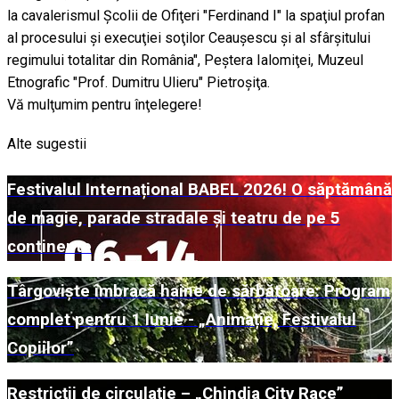
la cavalerismul Şcolii de Ofiţeri "Ferdinand I" la spaţiul profan
al procesului şi execuţiei soţilor Ceauşescu şi al sfârşitului
regimului totalitar din România", Peştera Ialomiţei, Muzeul
Etnografic "Prof. Dumitru Ulieru" Pietroşiţa.
Vă mulţumim pentru înţelegere!
Alte sugestii
Festivalul Internațional BABEL 2026! O săptămână
de magie, parade stradale și teatru de pe 5
continente
Târgoviște îmbracă haine de sărbătoare: Program
complet pentru 1 Iunie - „Animație, Festivalul
Copiilor”
Restricții de circulație – „Chindia City Race”