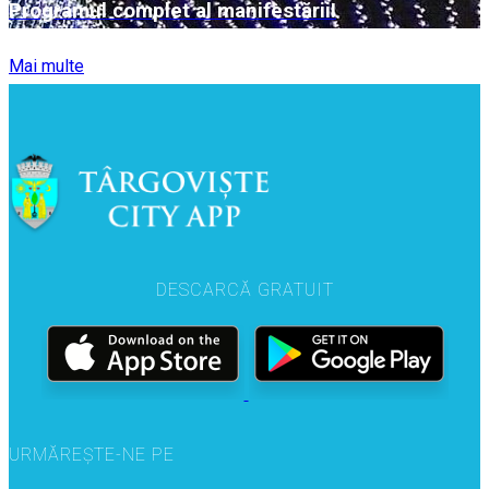
Programul complet al manifestării!
Mai multe
DESCARCĂ GRATUIT
URMĂREȘTE-NE PE