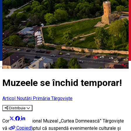
Română
Muzeele se închid temporar!
Articol
Noutăți Primăria Târgoviște
Distribuie
Complexul Național Muzeal „Curtea Domnească” Târgoviște
Copied!
vă comunică faptul că suspendă evenimentele culturale şi