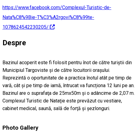
https://www.facebook.com/Complexul-Turistic-de-
Nata%C8%9Bie-T%C3%A2rgovi%C8%99te-
1078624542230205/
Despre
Bazinul acoperit este fi folosit pentru înot de către turiștii din
Municipiul Targoviste și de către locuitorii orașului.
Reprezintă o oportunitate de a practica înotul atât pe timp de
vară, cât și pe timp de iarnă, întrucat va funcționa 12 luni pe an.
Bazinul are o suprafaţa de 25mx50m şi o adâncime de 2,07 m.
Complexul Turistic de Nataţie este prevăzut cu vestiare,
cabinet medical, saună, sală de forţă şi şezlonguri.
Photo Gallery