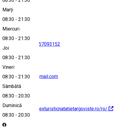
08:30
-
21:30
Marți
Hartă
08:30
-
21:30
Miercuri
08:30
-
21:30
0245708713
•
0757093152
Joi
08:30
-
21:30
Vineri
dctntargoviste@gmail.com
08:30
-
21:30
Sâmbătă
08:30
-
20:30
Duminică
http://www.complexturisticnatatietargoviste.ro/ro/
08:30
-
20:30