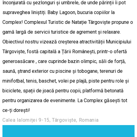
înconjurată cu șezlonguri și umbrele, de unde părinții îi pot
supraveghea liniștiți. Baby Lagoon, bucuria copiilor la
Complex! Complexul Turistic de Natație Târgoviște propune o
gamă largă de servicii turistice de agrement și relaxare.
Obiectivul nostru vizează creșterea atractivității Municipiului
Târgoviște, fostă capitală a Țării Românești, printr-o ofertă
generoasăcare , care cuprinde bazin olimpic, săli de forță,
saună, ștrand exterior cu piscine și tobogane, terenuri de
minifotbal, tenis, baschet, volei pe plajă, piste pentru role și
biciclete, spații de joacă pentru copii, platformă betonată
pentru organizarea de evenimente. La Complex găsești tot
ce-ți dorești!
Calea Ialomiței 9-15, Târgoviște, Romania