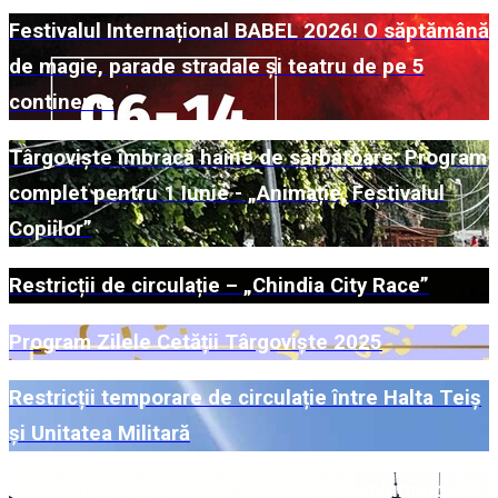
Festivalul Internațional BABEL 2026! O săptămână
de magie, parade stradale și teatru de pe 5
continente
Târgoviște îmbracă haine de sărbătoare: Program
complet pentru 1 Iunie - „Animație, Festivalul
Copiilor”
Restricții de circulație – „Chindia City Race”
Program Zilele Cetății Târgoviște 2025
Restricții temporare de circulație între Halta Teiș
și Unitatea Militară
Campanie de colectare a deșeurilor voluminoase