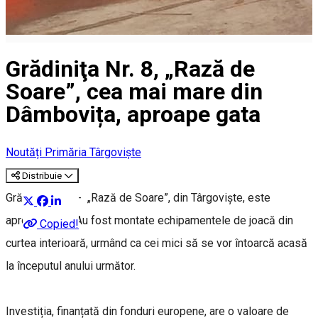
Grădiniţa Nr. 8, „Rază de
Soare”, cea mai mare din
Dâmbovița, aproape gata
Noutăți Primăria Târgoviște
Distribuie
Grădiniţa Nr. 8 - „Rază de Soare”, din Târgoviște, este
aproape gata. Au fost montate echipamentele de joacă din
Copied!
curtea interioară, urmând ca cei mici să se vor întoarcă acasă
la începutul anului următor.
Investiția, finanțată din fonduri europene, are o valoare de