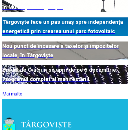
în Municipiul Târgoviște
Târgoviște face un pas uriaș spre independența
energetică prin crearea unui parc fotovoltaic
Nou punct de încasare a taxelor și impozitelor
locale, în Târgoviște
Bradul de Crăciun se aprinde pe 5 decembrie.
Programul complet al manifestării!
Mai multe