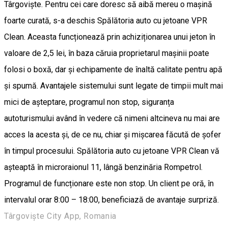
Târgoviște. Pentru cei care doresc să aibă mereu o mașină
foarte curată, s-a deschis Spălătoria auto cu jetoane VPR
Clean. Aceasta funcționează prin achiziționarea unui jeton în
valoare de 2,5 lei, în baza căruia proprietarul mașinii poate
folosi o boxă, dar și echipamente de înaltă calitate pentru apă
și spumă. Avantajele sistemului sunt legate de timpii mult mai
mici de așteptare, programul non stop, siguranța
autoturismului având în vedere că nimeni altcineva nu mai are
acces la acesta și, de ce nu, chiar și mișcarea făcută de șofer
în timpul procesului. Spălătoria auto cu jetoane VPR Clean vă
așteaptă în microraionul 11, lângă benzinăria Rompetrol.
Programul de funcționare este non stop. Un client pe oră, în
intervalul orar 8:00 – 18:00, beneficiază de avantaje surpriză.
Târgoviște City App, Romania