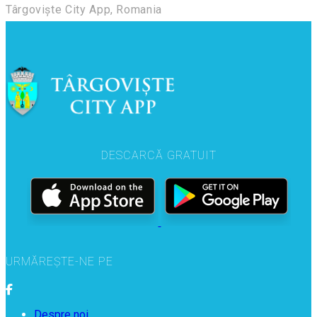
Târgoviște City App, Romania
DESCARCĂ GRATUIT
URMĂREȘTE-NE PE
Despre noi