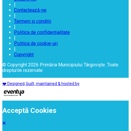
|
Contactează-ne
|
Termeni și condiții
|
Politica de confidențialitate
|
Politica de cookie-uri
|
Copyright
© Copyright 2026 Primăria Municipiului Târgoviște. Toate
drepturile rezervate
❤️ Designed, built, maintained & hosted by
Acceptă Cookies