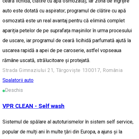
ceară lichidă, clătire cu apă osmozată), iar zona de îngrijire
auto este dotată cu aspirator; programul de clătire cu apă
osmozată este un real avantaj pentru că elimină complet
apariția petelor de pe suprafața mașinilor în urma procesului
de uscare, iar programul de ceară licihidă parfumată ajută la
uscarea rapidă a apei de pe caroserie, astfel vopseaua
rămâne uscată, strălucitoare și protejată.
Strada Gimnaziului 21, Târgoviște 130017, România
Spalatorii auto
Deschis
VPR CLEAN - Self wash
Sistemul de spălare al autoturismelor în sistem self service,
popular de mulți ani în multe țări din Europa, a ajuns și la