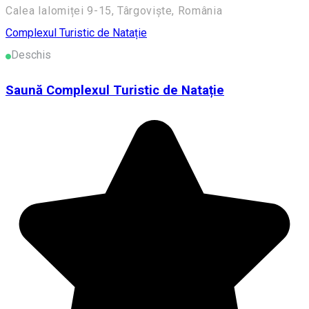
Calea Ialomiței 9-15, Târgoviște, România
Complexul Turistic de Natație
Deschis
Saună Complexul Turistic de Natație