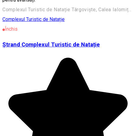
Complexul Turistic de Natație Târgoviște, Calea Ialomiței, Târgoviște, România
Complexul Turistic de Natație
Închis
Ștrand Complexul Turistic de Natație