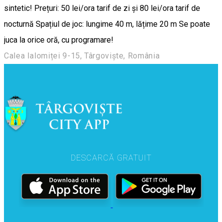
sintetic! Prețuri: 50 lei/ora tarif de zi și 80 lei/ora tarif de
nocturnă Spațiul de joc: lungime 40 m, lățime 20 m Se poate
juca la orice oră, cu programare!
Calea Ialomiței 9-15, Târgoviște, România
DESCARCĂ GRATUIT