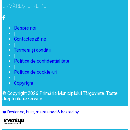
URMĂREȘTE-NE PE
Despre noi
|
Contactează-ne
|
Termeni și condiții
|
Politica de confidențialitate
|
Politica de cookie-uri
|
Copyright
© Copyright 2026 Primăria Municipiului Târgoviște. Toate
drepturile rezervate
❤️ Designed, built, maintained & hosted by