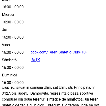
Hartă
16:00
-
00:00
Miercuri
16:00
-
00:00
0766313248
Joi
16:00
-
00:00
Vineri
https://www.facebook.com/Teren-Sintetic-Club-10-
16:00
-
00:00
566115490210236/
Sâmbătă
16:00
-
00:00
Despre
Duminică
16:00
-
00:00
Club 10, situat in comuna Ulmi, sat Ulmi, str. Principala, nr.
312A bis, judetul Dambovita, reprezinta o baza sportiva
compusa din doua terenuri sintetice de minifotbal, un teren
sintetic de tenis cu piciorul, precum si o terasa unde se pot