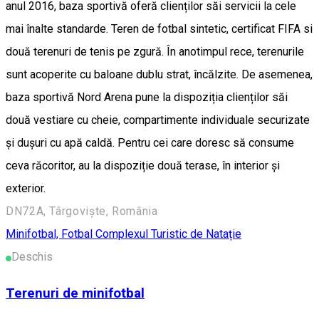
anul 2016, baza sportivă oferă clienților săi servicii la cele
mai înalte standarde. Teren de fotbal sintetic, certificat FIFA si
două terenuri de tenis pe zgură. În anotimpul rece, terenurile
sunt acoperite cu baloane dublu strat, încălzite. De asemenea,
baza sportivă Nord Arena pune la dispoziția clienților săi
două vestiare cu cheie, compartimente individuale securizate
și dușuri cu apă caldă. Pentru cei care doresc să consume
ceva răcoritor, au la dispoziție două terase, în interior și
exterior.
DN72A, Târgoviște, România
Minifotbal, Fotbal
Complexul Turistic de Natație
Deschis
Terenuri de minifotbal