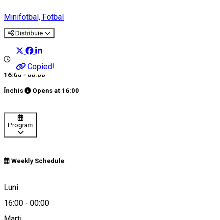
Minifotbal, Fotbal
Distribuie
Copied!
16:00 - 00:00
Închis
Opens at
16:00
Program
Weekly Schedule
Ulmi, România
Luni
16:00
-
00:00
Marți