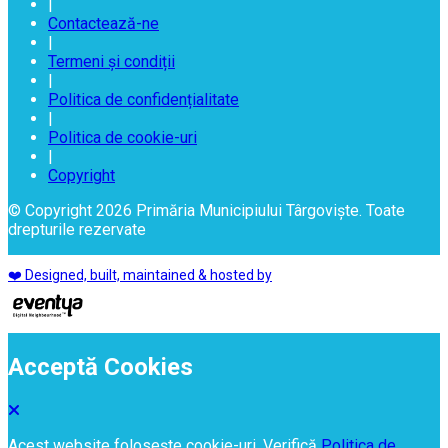
|
Contactează-ne
|
Termeni și condiții
|
Politica de confidențialitate
|
Politica de cookie-uri
|
Copyright
© Copyright 2026 Primăria Municipiului Târgoviște. Toate
drepturile rezervate
❤️ Designed, built, maintained & hosted by
Acceptă Cookies
Acest website folosește cookie-uri. Verifică
Politica de