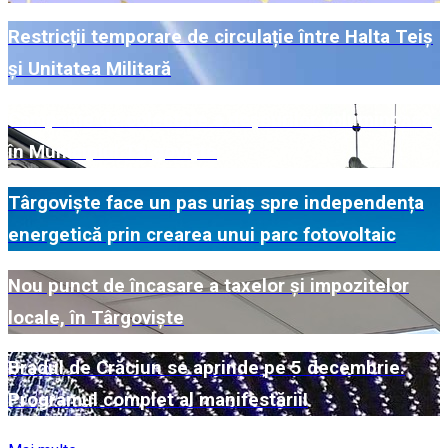
Restricții temporare de circulație între Halta Teiș
și Unitatea Militară
Campanie de colectare a deșeurilor voluminoase
în Municipiul Târgoviște
Târgoviște face un pas uriaș spre independența
energetică prin crearea unui parc fotovoltaic
Nou punct de încasare a taxelor și impozitelor
locale, în Târgoviște
Bradul de Crăciun se aprinde pe 5 decembrie.
Programul complet al manifestării!