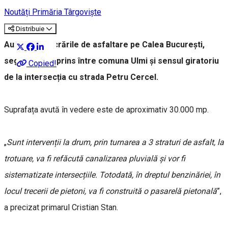
Noutăți Primăria Târgoviște
Distribuie
Au început lucrările de asfaltare pe Calea București,
segmentul cuprins între comuna Ulmi și sensul giratoriu
Copied!
de la intersecția cu strada Petru Cercel.
Suprafața avută în vedere este de aproximativ 30.000 mp.
„
Sunt intervenții la drum, prin turnarea a 3 straturi de asfalt, la
trotuare, va fi refăcută canalizarea pluvială și vor fi
sistematizate intersecțiile. Totodată, în dreptul benzinăriei, în
locul trecerii de pietoni, va fi construită o pasarelă pietonală
”,
a precizat primarul Cristian Stan.