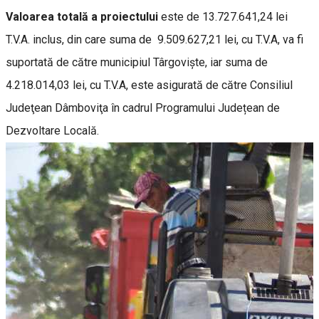
Valoarea totală a proiectului
este de 13.727.641,24 lei
T.V.A. inclus, din care suma de 9.509.627,21 lei, cu T.V.A, va fi
suportată de către municipiul Târgoviște, iar suma de
4.218.014,03 lei, cu T.V.A, este asigurată de către Consiliul
Judeţean Dâmboviţa în cadrul Programului Județean de
Dezvoltare Locală.