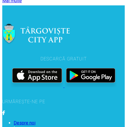
Mai multe
DESCARCĂ GRATUIT
URMĂREȘTE-NE PE
Despre noi