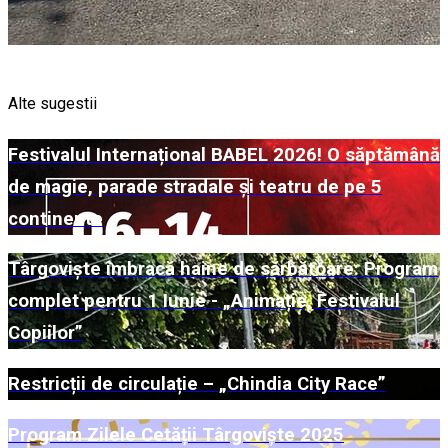
Alte sugestii
Festivalul Internațional BABEL 2026! O săptămână
de magie, parade stradale și teatru de pe 5
continente
Târgoviște îmbracă haine de sărbătoare: Program
complet pentru 1 Iunie - „Animație, Festivalul
Copiilor”
Restricții de circulație – „Chindia City Race”
Program Zilele Cetății Târgoviște 2025