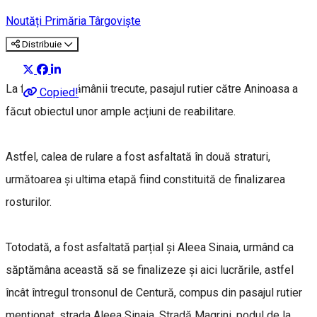
Noutăți Primăria Târgoviște
Distribuie
La finalul săptămânii trecute, pasajul rutier către Aninoasa a
Copied!
făcut obiectul unor ample acțiuni de reabilitare.
Astfel, calea de rulare a fost asfaltată în două straturi,
următoarea și ultima etapă fiind constituită de finalizarea
rosturilor.
Totodată, a fost asfaltată parțial și Aleea Sinaia, urmând ca
săptămâna această să se finalizeze și aici lucrările, astfel
încât întregul tronsonul de Centură, compus din pasajul rutier
menționat, strada Aleea Sinaia, Stradă Magrini, podul de la