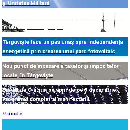
și Unitatea Militară
Campanie de colectare a deșeurilor voluminoase
în Municipiul Târgoviște
Târgoviște face un pas uriaș spre independența
energetică prin crearea unui parc fotovoltaic
Nou punct de încasare a taxelor și impozitelor
locale, în Târgoviște
Bradul de Crăciun se aprinde pe 5 decembrie.
Programul complet al manifestării!
Mai multe