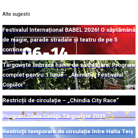
Alte sugestii
Festivalul Internațional BABEL 2026! O săptămână
de magie, parade stradale și teatru de pe 5
continente
Târgoviște îmbracă haine de sărbătoare: Program
complet pentru 1 Iunie - „Animație, Festivalul
Copiilor”
Restricții de circulație – „Chindia City Race”
Program Zilele Cetății Târgoviște 2025
Restricții temporare de circulație între Halta Teiș