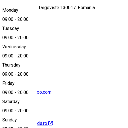
Strada Justiției 7, Târgoviște 130017, România
Monday
09:00
-
20:00
Tuesday
Map
09:00
-
20:00
Wednesday
09:00
-
20:00
0734292688
Thursday
09:00
-
20:00
Friday
dorecristina@yahoo.com
09:00
-
20:00
Saturday
09:00
-
20:00
Sunday
http://www.herakids.ro