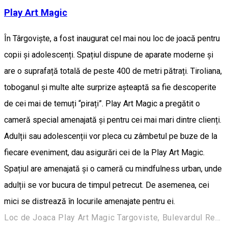
Play Art Magic
În Târgoviște, a fost inaugurat cel mai nou loc de joacă pentru
copii și adolescenți. Spațiul dispune de aparate moderne și
are o suprafață totală de peste 400 de metri pătrați. Tiroliana,
toboganul și multe alte surprize așteaptă sa fie descoperite
de cei mai de temuți “pirați”. Play Art Magic a pregătit o
cameră special amenajată și pentru cei mai mari dintre clienți.
Adulții sau adolescenții vor pleca cu zâmbetul pe buze de la
fiecare eveniment, dau asigurări cei de la Play Art Magic.
Spațiul are amenajată și o cameră cu mindfulness urban, unde
adulții se vor bucura de timpul petrecut. De asemenea, cei
mici se distrează în locurile amenajate pentru ei.
Loc de Joaca Play Art Magic Targoviste, Bulevardul Regele Carol I, nr 36, 130010 Targoviste, RomaniaBulevardul Regele Carol I 36, Târgoviște 137395, România