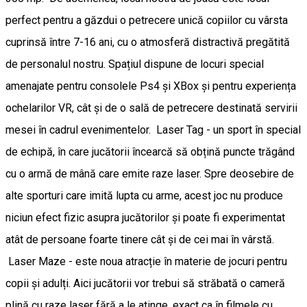
perfect pentru a găzdui o petrecere unică copiilor cu vârsta
cuprinsă între 7-16 ani, cu o atmosferă distractivă pregătită
de personalul nostru. Spațiul dispune de locuri special
amenajate pentru consolele Ps4 și XBox și pentru experiența
ochelarilor VR, cât și de o sală de petrecere destinată servirii
mesei în cadrul evenimentelor. Laser Tag - un sport în special
de echipă, în care jucătorii încearcă să obțină puncte trăgând
cu o armă de mână care emite raze laser. Spre deosebire de
alte sporturi care imită lupta cu arme, acest joc nu produce
niciun efect fizic asupra jucătorilor și poate fi experimentat
atât de persoane foarte tinere cât și de cei mai în vârstă.
Laser Maze - este noua atracție în materie de jocuri pentru
copii și adulți. Aici jucătorii vor trebui să străbată o cameră
plină cu raze laser fără a le atinge, exact ca în filmele cu