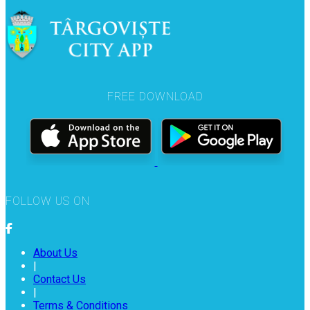
FREE DOWNLOAD
FOLLOW US ON
About Us
|
Contact Us
|
Terms & Conditions