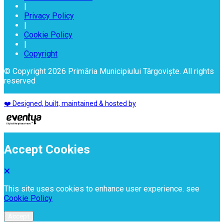
|
Privacy Policy
|
Cookie Policy
|
Copyright
© Copyright 2026 Primăria Municipiului Târgoviște. All rights
reserved
❤️ Designed, built, maintained & hosted by
Accept Cookies
This site uses cookies to enhance user experience. see
Cookie Policy
Accept