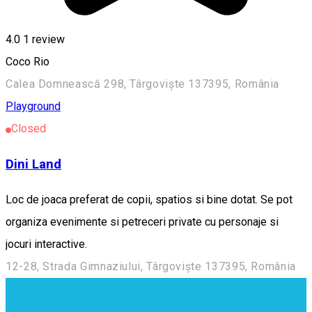
4.0
1 review
Coco Rio
Calea Domnească 298, Târgoviște 137395, România
Playground
Closed
Dini Land
Loc de joaca preferat de copii, spatios si bine dotat. Se pot
organiza evenimente si petreceri private cu personaje si
jocuri interactive.
12-28, Strada Gimnaziului, Târgoviște 137395, România