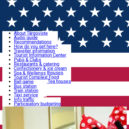
Sign In
Sign Up Free
Discover Târgoviște
About Târgoviște
Audio guide
Useful information!
Recommendations
Parks & Zoo
How do you get here?
Church & monasteries
Traveller information
Accommodation & Food
Art & culture
Tourist Information Center
Event organizers
Useful information for locals
Pubs & Clubs
Legends and stories
Community
Restaurants & catering
Activities
Târgoviște in pictures
Confectionery & ice cream
Hotels and guesthouses
Spa & Wellenss
Pizzerias & Fast Food
Tourist Complex
Transportation & Parking
Coffee places & Tea houses
Ball game
Swimming
Bus station
Sport clubs
Train station
We keep you informed!
Playgrounds
Taxi service
Rent a car
Info traffic
Home
Playground
HERA KIDS
Car wash
Participatory budgeting
Parking places
News
Events