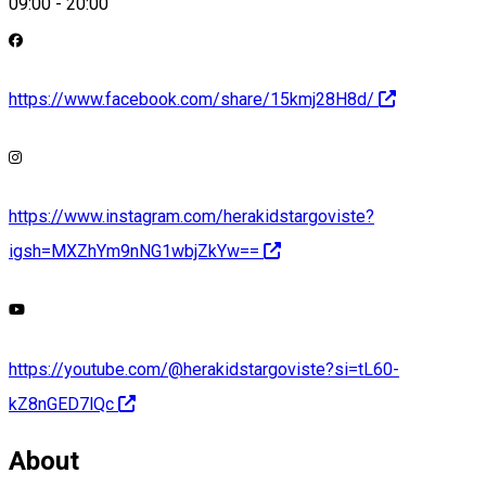
09:00
-
20:00
https://www.facebook.com/share/15kmj28H8d/
https://www.instagram.com/herakidstargoviste?
igsh=MXZhYm9nNG1wbjZkYw==
https://youtube.com/@herakidstargoviste?si=tL60-
kZ8nGED7lQc
About