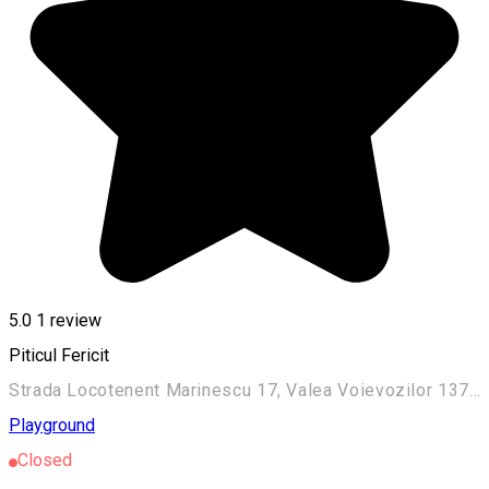
5.0
1 review
Piticul Fericit
Strada Locotenent Marinescu 17, Valea Voievozilor 137395, România
Playground
Closed