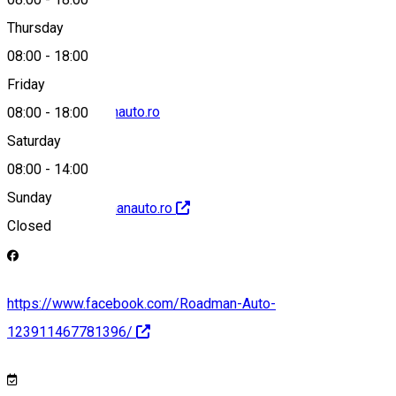
0767623626
Thursday
08:00
-
18:00
Friday
service@roadmanauto.ro
08:00
-
18:00
Saturday
08:00
-
14:00
Sunday
http://www.roadmanauto.ro
Closed
https://www.facebook.com/Roadman-Auto-
123911467781396/