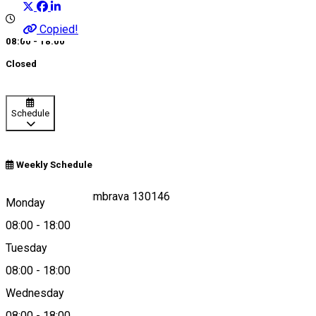
Copied!
08:00 - 18:00
Closed
Schedule
Weekly Schedule
Roadman Auto Dumbrava 130146
Monday
08:00
-
18:00
Tuesday
Map
08:00
-
18:00
Wednesday
08:00
-
18:00