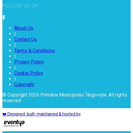
FOLLOW US ON
About Us
|
Contact Us
|
Terms & Conditions
|
Privacy Policy
|
Cookie Policy
|
Copyright
© Copyright 2026 Primăria Municipiului Târgoviște. All rights
reserved
❤️ Designed, built, maintained & hosted by