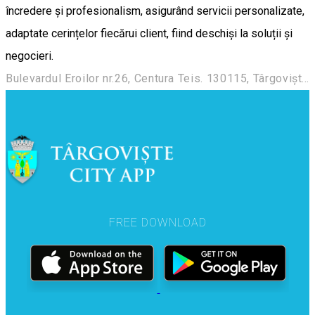
încredere și profesionalism, asigurând servicii personalizate,
adaptate cerințelor fiecărui client, fiind deschiși la soluții și
negocieri.
Bulevardul Eroilor nr.26, Centura Teis. 130115, Târgoviște, Dâmbovița
FREE DOWNLOAD