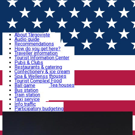
Sign In
Sign Up Free
Discover Târgoviște
About Târgoviște
Audio guide
Useful information!
Recommendations
Parks & Zoo
How do you get here?
Church & monasteries
Traveller information
Accommodation & Food
Art & culture
Tourist Information Center
Event organizers
Useful information for locals
Pubs & Clubs
Legends and stories
Community
Restaurants & catering
Activities
Târgoviște in pictures
Confectionery & ice cream
Hotels and guesthouses
Spa & Wellenss
Pizzerias & Fast Food
Tourist Complex
Transportation & Parking
Coffee places & Tea houses
Ball game
Swimming
Bus station
Sport clubs
Train station
We keep you informed!
Playgrounds
Taxi service
Rent a car
Info traffic
Home
Auto Service
ROADMAN AUTO - Perfekt Auto
Car wash
Participatory budgeting
Parking places
News
Events