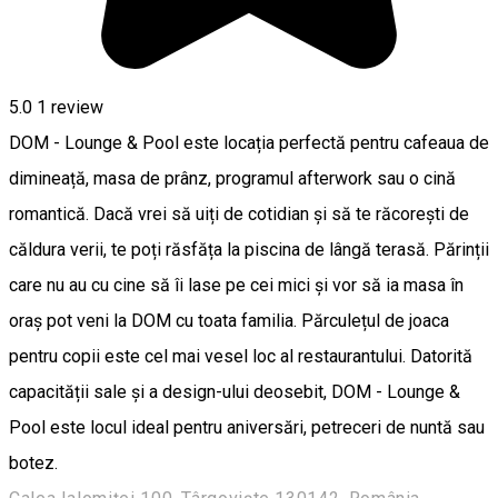
5.0
1 review
DOM - Lounge & Pool este locația perfectă pentru cafeaua de
dimineață, masa de prânz, programul afterwork sau o cină
romantică. Dacă vrei să uiți de cotidian și să te răcorești de
căldura verii, te poți răsfăța la piscina de lângă terasă. Părinții
care nu au cu cine să îi lase pe cei mici și vor să ia masa în
oraș pot veni la DOM cu toata familia. Părculețul de joaca
pentru copii este cel mai vesel loc al restaurantului. Datorită
capacității sale și a design-ului deosebit, DOM - Lounge &
Pool este locul ideal pentru aniversări, petreceri de nuntă sau
botez.