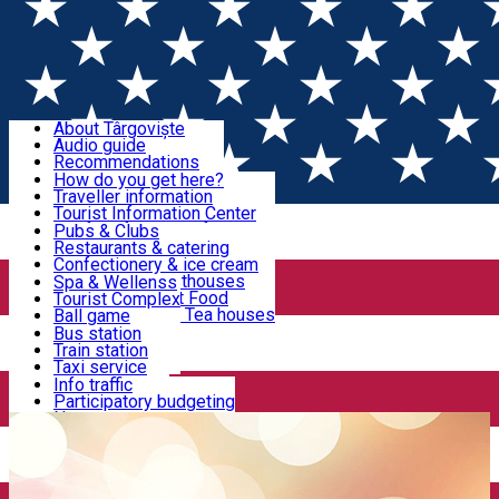
Sign In
Sign Up Free
Discover Târgoviște
About Târgoviște
Audio guide
Useful information!
Recommendations
Parks & Zoo
How do you get here?
Church & monasteries
Traveller information
Accommodation & Food
Art & culture
Tourist Information Center
Event organizers
Useful information for locals
Pubs & Clubs
Legends and stories
Community
Restaurants & catering
Activities
Târgoviște in pictures
Confectionery & ice cream
Hotels and guesthouses
Spa & Wellenss
Pizzerias & Fast Food
Tourist Complex
Transportation & Parking
Coffee places & Tea houses
Ball game
Swimming
Bus station
Sport clubs
Train station
We keep you informed!
Playgrounds
Taxi service
Rent a car
Info traffic
Home
Restaurant
SC KLM
Car wash
Participatory budgeting
Parking places
News
Events