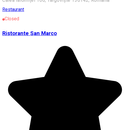
Calea Ialomiței 100, Târgoviște 130142, România
Restaurant
Closed
Ristorante San Marco