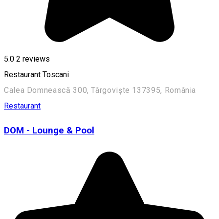
5.0
2
reviews
Restaurant Toscani
Calea Domnească 300, Târgoviște 137395, România
Restaurant
DOM - Lounge & Pool