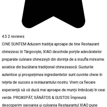
4.5
2
reviews
CINE SUNTEM Aducem tradiția aproape de tine Restaurant
chinezesc în Târgoviște, XIAO deschide porțile adevăratelor
preparate culinare chinezești din dorința de a insufla miresme
asiatice din bucătaria tradițional chinezească. Gusturile
autentice și prospețimea ingredientelor sunt cuvinte cheie în
rețeta de succes a restaurantului nostru. Vrem ca fiecare
experiență să vă ducă mai aproape de munții îmbrăcați în ceai
verde. PROASPĂT, SĂNĂTOS & GUSTOS Împreună
descoperim savoarea și culoarea Restaurantul XIAO pune