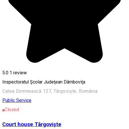
5.0
1 review
Inspectoratul Şcolar Judeţean Dâmboviţa
Calea Domnească 127, Târgoviște, România
Public Service
Closed
Court house Târgovişte