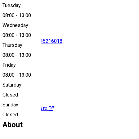
Tuesday
Map
08:00
-
13:00
Wednesday
08:00
-
13:00
0245613956
•
0245216018
Thursday
08:00
-
13:00
Friday
db@ancpi.ro
08:00
-
13:00
Saturday
Closed
Sunday
http://www.ocpidb.ro
Closed
About