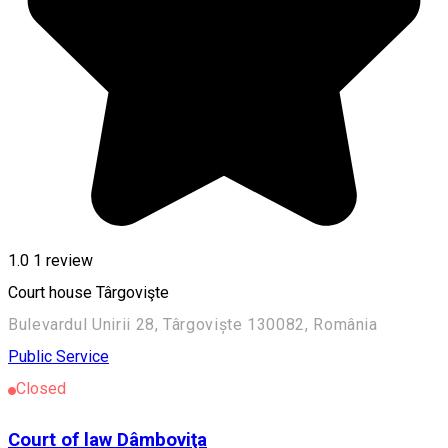
1.0
1 review
Court house Târgovişte
Bulevardul Unirii 28, Târgoviște 130082, România
Public Service
Closed
Court of law Dâmboviţa