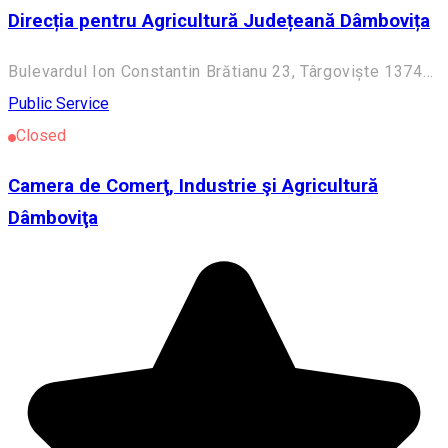
Direcția pentru Agricultură Județeană Dâmbovița
Bulevardul Ion Constantin Brătianu 23, Târgoviște 137455, Romania
Public Service
Closed
Camera de Comerţ, Industrie şi Agricultură
Dâmboviţa