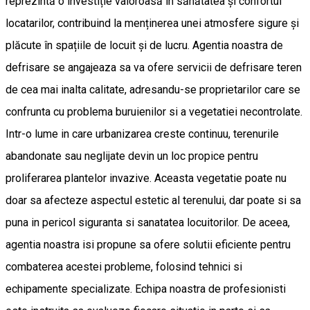
reprezintă o investiție valoroasă în sănătatea și confortul
locatarilor, contribuind la menținerea unei atmosfere sigure și
plăcute în spațiile de locuit și de lucru. Agentia noastra de
defrisare se angajeaza sa va ofere servicii de defrisare teren
de cea mai inalta calitate, adresandu-se proprietarilor care se
confrunta cu problema buruienilor si a vegetatiei necontrolate.
Intr-o lume in care urbanizarea creste continuu, terenurile
abandonate sau neglijate devin un loc propice pentru
proliferarea plantelor invazive. Aceasta vegetatie poate nu
doar sa afecteze aspectul estetic al terenului, dar poate si sa
puna in pericol siguranta si sanatatea locuitorilor. De aceea,
agentia noastra isi propune sa ofere solutii eficiente pentru
combaterea acestei probleme, folosind tehnici si
echipamente specializate. Echipa noastra de profesionisti