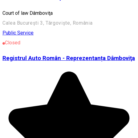
Court of law Dâmboviţa
Calea București 3, Târgoviște, România
Public Service
Closed
Registrul Auto Român - Reprezentanța Dâmboviţa