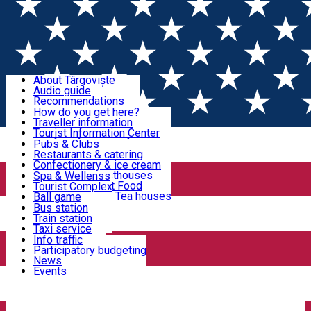
Sign In
Sign Up Free
Discover Târgoviște
About Târgoviște
Audio guide
Useful information!
Recommendations
Parks & Zoo
How do you get here?
Church & monasteries
Traveller information
Accommodation & Food
Art & culture
Tourist Information Center
Event organizers
Useful information for locals
Pubs & Clubs
Legends and stories
Community
Restaurants & catering
Activities
Târgoviște in pictures
Confectionery & ice cream
Hotels and guesthouses
Spa & Wellenss
Pizzerias & Fast Food
Tourist Complex
Transportation & Parking
Coffee places & Tea houses
Ball game
Swimming
Bus station
Sport clubs
Train station
We keep you informed!
Playgrounds
Taxi service
Rent a car
Info traffic
Home
Public Service
Agentia Nationala de Cadastru si
Car wash
Participatory budgeting
Parking places
News
Publicitate Imobiliara Dambovita
Events