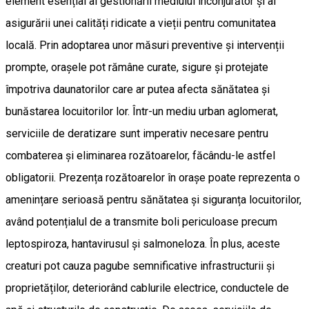
element esențial al gestionării mediului înconjurător și al
asigurării unei calități ridicate a vieții pentru comunitatea
locală. Prin adoptarea unor măsuri preventive și intervenții
prompte, orașele pot rămâne curate, sigure și protejate
împotriva daunatorilor care ar putea afecta sănătatea și
bunăstarea locuitorilor lor. Într-un mediu urban aglomerat,
serviciile de deratizare sunt imperativ necesare pentru
combaterea și eliminarea rozătoarelor, făcându-le astfel
obligatorii. Prezența rozătoarelor în orașe poate reprezenta o
amenințare serioasă pentru sănătatea și siguranța locuitorilor,
având potențialul de a transmite boli periculoase precum
leptospiroza, hantavirusul și salmoneloza. În plus, aceste
creaturi pot cauza pagube semnificative infrastructurii și
proprietăților, deteriorând cablurile electrice, conductele de