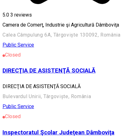
5.0
3
reviews
Camera de Comerţ, Industrie şi Agricultură Dâmboviţa
Calea Câmpulung 6A, Târgoviște 130092, România
Public Service
Closed
DIRECŢIA DE ASISTENŢĂ SOCIALĂ
DIRECŢIA DE ASISTENŢĂ SOCIALĂ
Bulevardul Unirii, Târgoviște, România
Public Service
Closed
Inspectoratul Şcolar Judeţean Dâmboviţa