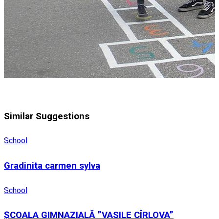
Similar Suggestions
School
Gradinita carmen sylva
School
ȘCOALA GIMNAZIALĂ ”VASILE CÎRLOVA”