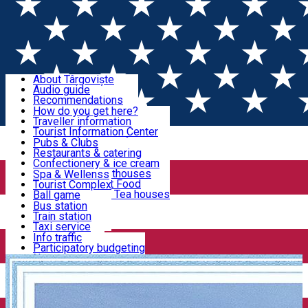
Sign In
Sign Up Free
Discover Târgoviște
About Târgoviște
Audio guide
Useful information!
Recommendations
Parks & Zoo
How do you get here?
Church & monasteries
Traveller information
Accommodation & Food
Art & culture
Tourist Information Center
Event organizers
Useful information for locals
Pubs & Clubs
Legends and stories
Community
Restaurants & catering
Activities
Târgoviște in pictures
Confectionery & ice cream
Hotels and guesthouses
Spa & Wellenss
Pizzerias & Fast Food
Tourist Complex
Transportation & Parking
Coffee places & Tea houses
Ball game
Swimming
Bus station
Sport clubs
Train station
We keep you informed!
Playgrounds
Taxi service
Rent a car
Info traffic
Home
School
ȘCOALA GIMNAZIALĂ SPECIALĂ
Car wash
Participatory budgeting
Parking places
News
Events