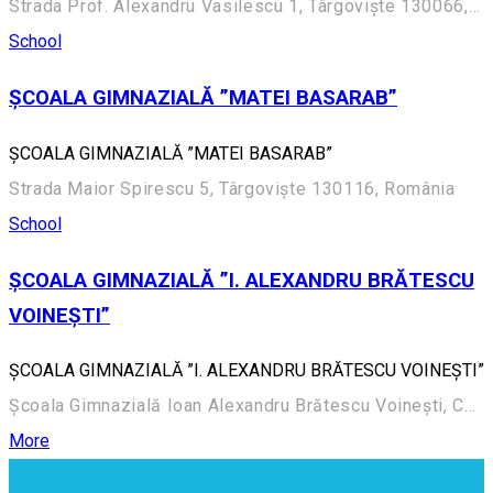
Strada Prof. Alexandru Vasilescu 1, Târgoviște 130066, România
School
ȘCOALA GIMNAZIALĂ ”MATEI BASARAB”
ȘCOALA GIMNAZIALĂ ”MATEI BASARAB”
Strada Maior Spirescu 5, Târgoviște 130116, România
School
ȘCOALA GIMNAZIALĂ ”I. ALEXANDRU BRĂTESCU
VOINEȘTI”
ȘCOALA GIMNAZIALĂ ”I. ALEXANDRU BRĂTESCU VOINEȘTI”
Școala Gimnazială Ioan Alexandru Brătescu Voinești, Calea Domnească 252
More