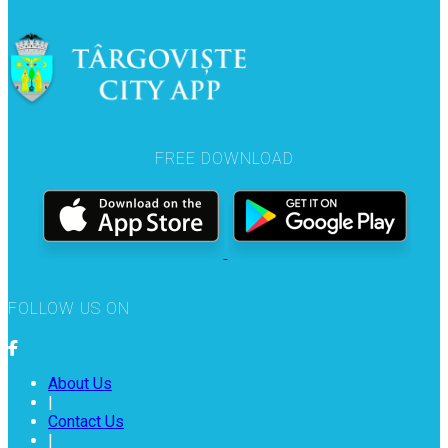
FREE DOWNLOAD
FOLLOW US ON
About Us
|
Contact Us
|