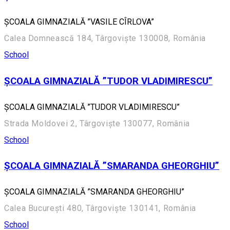
ȘCOALA GIMNAZIALĂ ”VASILE CÎRLOVA”
Calea Domnească 184, Târgoviște 130008, România
School
ȘCOALA GIMNAZIALĂ ”TUDOR VLADIMIRESCU”
ȘCOALA GIMNAZIALĂ ”TUDOR VLADIMIRESCU”
Strada Moldovei 2, Târgoviște 130077, România
School
ȘCOALA GIMNAZIALĂ ”SMARANDA GHEORGHIU”
ȘCOALA GIMNAZIALĂ ”SMARANDA GHEORGHIU”
Calea București 480, Târgoviște 130141, România
School