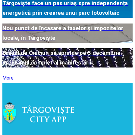
Târgoviște face un pas uriaș spre independența
energetică prin crearea unui parc fotovoltaic
Nou punct de încasare a taxelor și impozitelor
locale, în Târgoviște
Bradul de Crăciun se aprinde pe 5 decembrie.
Programul complet al manifestării!
More