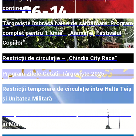
continente
Târgoviște îmbracă haine de sărbătoare: Program
complet pentru 1 Iunie - „Animație, Festivalul
Copiilor”
Restricții de circulație – „Chindia City Race”
Program Zilele Cetății Târgoviște 2025
Restricții temporare de circulație între Halta Teiș
și Unitatea Militară
Campanie de colectare a deșeurilor voluminoase
în Municipiul Târgoviște