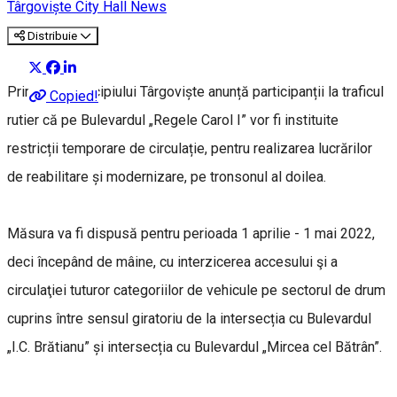
Târgoviște City Hall News
Distribuie
Primăria Municipiului Târgoviște anunță participanții la traficul
Copied!
rutier că pe Bulevardul „Regele Carol I” vor fi instituite
restricții temporare de circulație, pentru realizarea lucrărilor
de reabilitare și modernizare, pe tronsonul al doilea.
Măsura va fi dispusă pentru perioada 1 aprilie - 1 mai 2022,
deci începând de mâine, cu interzicerea accesului şi a
circulaţiei tuturor categoriilor de vehicule pe sectorul de drum
cuprins între sensul giratoriu de la intersecția cu Bulevardul
„I.C. Brătianu” și intersecția cu Bulevardul „Mircea cel Bătrân”.