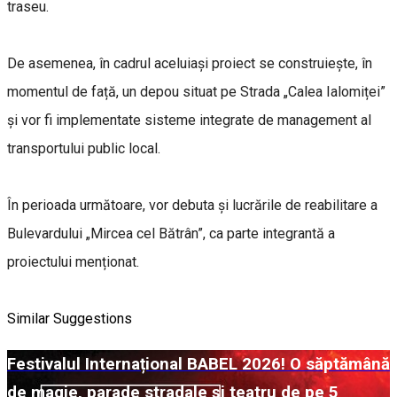
traseu.
De asemenea, în cadrul aceluiași proiect se construiește, în
momentul de față, un depou situat pe Strada „Calea Ialomiței”
și vor fi implementate sisteme integrate de management al
transportului public local.
În perioada următoare, vor debuta și lucrările de reabilitare a
Bulevardului „Mircea cel Bătrân”, ca parte integrantă a
proiectului menționat.
Similar Suggestions
Festivalul Internațional BABEL 2026! O săptămână
de magie, parade stradale și teatru de pe 5