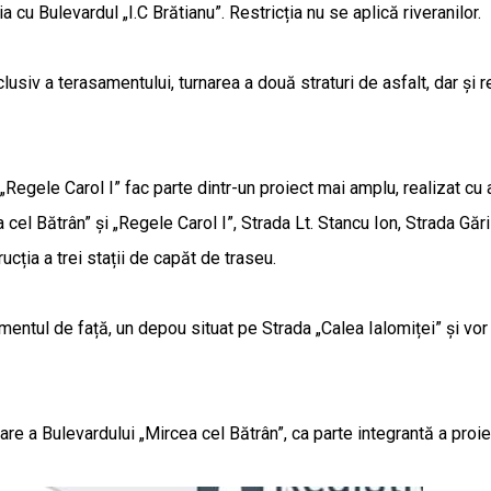
a cu Bulevardul „I.C Brătianu”. Restricția nu se aplică riveranilor.
lusiv a terasamentului, turnarea a două straturi de asfalt, dar și r
egele Carol I” fac parte dintr-un proiect mai amplu, realizat cu aj
 cel Bătrân” și „Regele Carol I”, Strada Lt. Stancu Ion, Strada Găr
cția a trei stații de capăt de traseu.
omentul de față, un depou situat pe Strada „Calea Ialomiței” și v
tare a Bulevardului „Mircea cel Bătrân”, ca parte integrantă a proie