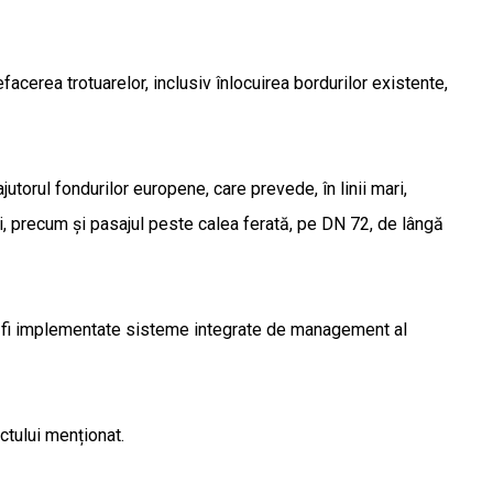
efacerea trotuarelor, inclusiv înlocuirea bordurilor existente,
utorul fondurilor europene, care prevede, în linii mari,
ii, precum și pasajul peste calea ferată, pe DN 72, de lângă
or fi implementate sisteme integrate de management al
ctului menționat.