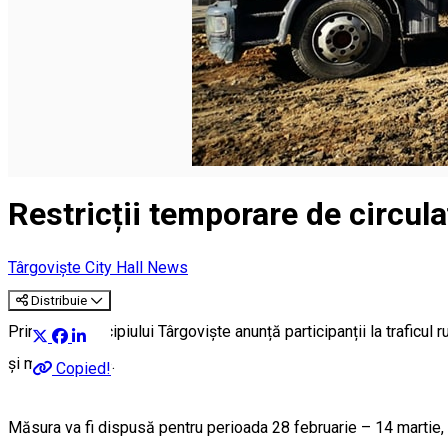
Română
Restricții temporare de circula
Târgoviște City Hall News
Distribuie
Primăria Municipiului Târgoviște anunță participanții la traficul ru
și modernizare.
Copied!
Măsura va fi dispusă pentru perioada 28 februarie – 14 martie, de