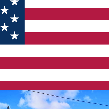
 circulație pe bulevardul „Regele Carol I”