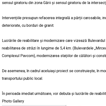
sensul giratoriu din zona Gării și sensul giratoriu de la intersecți
Intervențiile presupun refacerea integrală a părții carosabile, inc
deteriorate, cu borduri de granit.
Lucrările de reabilitare și modernizare care vizează Bulevardul „R
reabilitarea de străzi în lungime de 5,4 km. (Bulevardele „Mircea
Complexul Pavcom), modernizarea stațiilor de călători și constru
De asemenea, în cadrul aceluiași proiect se construiește, în m
transportului public local.
În perioada imediat următoare, vor debuta și lucrările de reabili
Photo Gallery