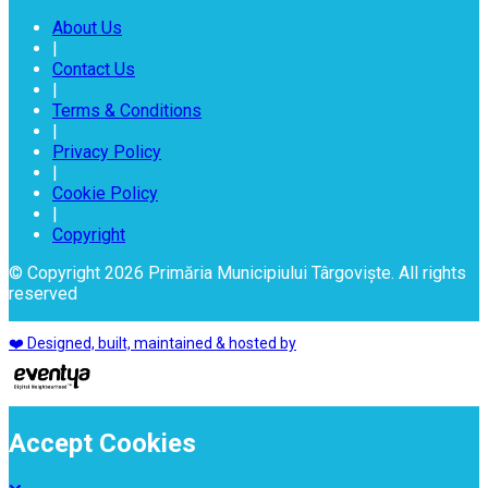
About Us
|
Contact Us
|
Terms & Conditions
|
Privacy Policy
|
Cookie Policy
|
Copyright
© Copyright 2026 Primăria Municipiului Târgoviște. All rights
reserved
❤️ Designed, built, maintained & hosted by
Accept Cookies