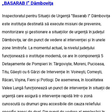
„BASARAB I” Dâmboviţa
Inspectoratul pentru Situații de Urgență "Basarab I" Dâmbovița
este instituția destinată să execute misiuni de prevenire,
monitorizare și gestionare a situațiilor de urgență în județul
Dâmbovița, iar din punct de vedere al intervenției și în unele
zone limitrofe. La momentul actual, la nivelul județului
funcționează o instituție modernă, ce are în componență 5
Detașamente de Pompieri în: Târgoviște, Moreni, Pucioasa,
Titu, Găești cu 6 Gărzi de Intervenție în: Voinești, Cornești,
Răcari, Vișina, Fieni și Potlogi. De asemenea, în localitatea
Valea Lungă funcționează un punct de intervenție în situații de
urgență care asigură o intervenție rapidă într-o zonă
cunoscută cu drumuri greu accesibile din cauza reliefului
specific zonei de deal. Din punct de vedere al amplasării în