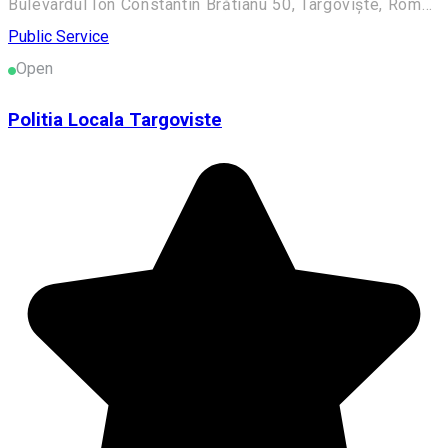
Bulevardul Ion Constantin Brătianu 50, Târgoviște, România
Public Service
Open
Politia Locala Targoviste