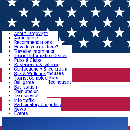
Sign In
Sign Up Free
Discover Târgoviște
About Târgoviște
Audio guide
Useful information!
Recommendations
Parks & Zoo
How do you get here?
Church & monasteries
Traveller information
Accommodation & Food
Art & culture
Tourist Information Center
Event organizers
Useful information for locals
Pubs & Clubs
Legends and stories
Community
Restaurants & catering
Activities
Târgoviște in pictures
Confectionery & ice cream
Hotels and guesthouses
Spa & Wellenss
Pizzerias & Fast Food
Tourist Complex
Transportation & Parking
Coffee places & Tea houses
Ball game
Swimming
Bus station
Sport clubs
Train station
We keep you informed!
Playgrounds
Taxi service
Rent a car
Info traffic
Home
Public Service
Inspectoratul Şcolar Judeţean
Car wash
Participatory budgeting
Parking places
News
Dâmboviţa
Events