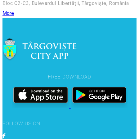
Bloc C2-C3, Bulevardul Libertății, Târgoviște, România
More
FREE DOWNLOAD
FOLLOW US ON