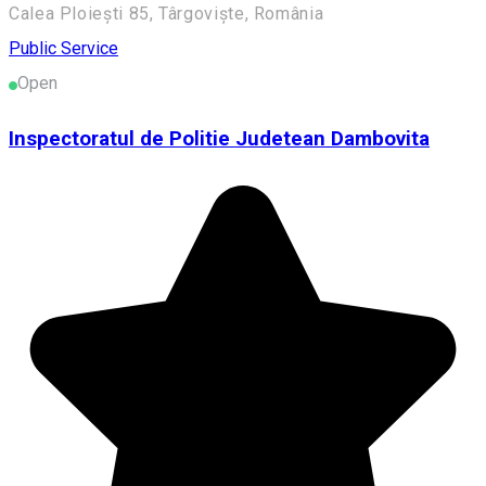
Calea Ploiești 85, Târgoviște, România
Public Service
Open
Inspectoratul de Politie Judetean Dambovita