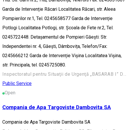
Garda de Intervenție Răcari Localitatea Răcari, str. Aleea
Pompierilor nr.1, Tel. 0245658577 Garda de Intervenție
Potlogi Localitatea Potlogi, str. Școala de Fete nr.2, Tel.
0245722448. Detașamentul de Pompieri Găești: Str.
Independentei nr. 4, Găești, Dâmbovița, Telefon/Fax:
0245666212 Garda de Intervenție Vișina Localitatea Vișina,
str. Principala, tel. 0245725080.
Inspectoratul pentru Situaţii de Urgenţă „BASARAB I” Dâmboviţa, Șoseaua Găești 9, Târgoviște 130087, România
Public Service
Open
Compania de Apa Targoviste Dambovita SA
Compania de Apa Targoviste Dambovita SA