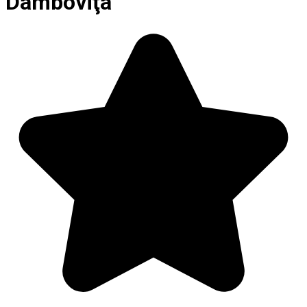
Dâmboviţa