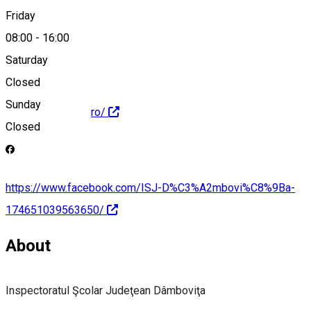
Friday
isjdb@isj-db.ro
08:00
-
16:00
Saturday
Closed
Sunday
http://www.isj-db.ro/
Closed
https://www.facebook.com/ISJ-D%C3%A2mbovi%C8%9Ba-
174651039563650/
About
Inspectoratul Şcolar Judeţean Dâmboviţa