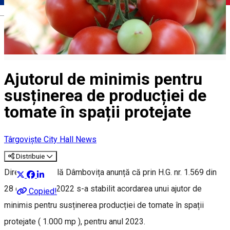
Română
Ajutorul de minimis pentru
susținerea de producției de
tomate în spații protejate
Târgoviște City Hall News
Distribuie
Direcția Agricolă Dâmbovița anunță că prin H.G. nr. 1.569 din
28 decembrie 2022 s-a stabilit acordarea unui ajutor de
Copied!
minimis pentru susținerea producției de tomate în spații
protejate ( 1.000 mp ), pentru anul 2023.