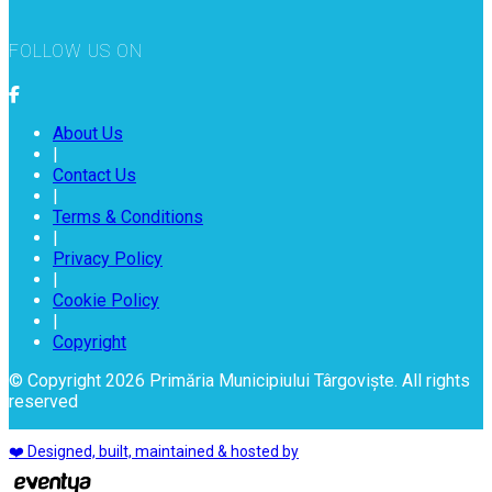
FOLLOW US ON
About Us
|
Contact Us
|
Terms & Conditions
|
Privacy Policy
|
Cookie Policy
|
Copyright
© Copyright 2026 Primăria Municipiului Târgoviște. All rights
reserved
❤️ Designed, built, maintained & hosted by