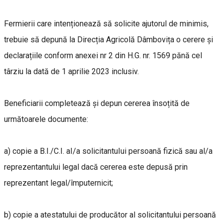
Fermierii care intenționează să solicite ajutorul de minimis,
trebuie să depună la Direcția Agricolă Dâmbovița o cerere și
declarațiile conform anexei nr 2 din H.G. nr. 1569 pănă cel
târziu la dată de 1 aprilie 2023 inclusiv.
Beneficiarii completează și depun cererea însoțită de
următoarele documente:
a) copie a B.I./C.I. aI/a solicitantuIui persoană fizică sau al/a
reprezentantului legal dacă cererea este depusă prin
reprezentant legal/împuternicit;
b) copie a atestatului de producător al solicitantului persoană