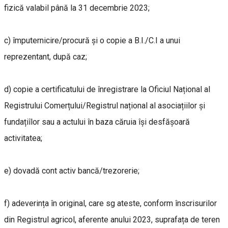
fizică valabil până la 31 decembrie 2023;
c) împuternicire/procură și o copie a B.I./C.I a unui
reprezentant, după caz;
d) copie a certificatului de înregistrare la Oficiul Național al
Registrului Comerțului/Registrul național al asociațiilor și
fundațiîlor sau a actului în baza căruia își desfășoară
activitatea;
e) dovadă cont activ bancă/trezorerie;
f) adeverința în original, care sg ateste, conform înscrisurilor
din Registrul agricol, aferente anului 2023, suprafața de teren