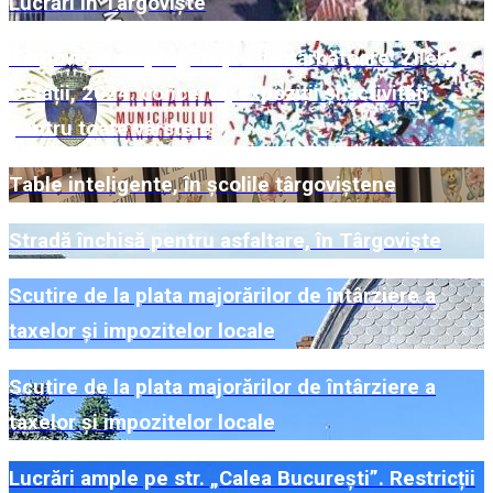
Lucrări în Târgoviște
Târgoviște se pregătește de sărbătoare! Zilele
Cetății, 2024: concerte, expoziții și activități
pentru toate vârstele
Table inteligente, în școlile târgoviștene
Stradă închisă pentru asfaltare, în Târgoviște
Scutire de la plata majorărilor de întârziere a
taxelor și impozitelor locale
Scutire de la plata majorărilor de întârziere a
taxelor și impozitelor locale
Lucrări ample pe str. „Calea București”. Restricții