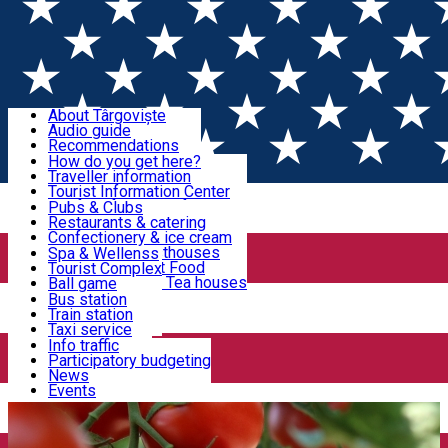
Sign In
Sign Up Free
Discover Târgoviște
About Târgoviște
Audio guide
Useful information!
Recommendations
Parks & Zoo
How do you get here?
Church & monasteries
Traveller information
Accommodation & Food
Art & culture
Tourist Information Center
Event organizers
Useful information for locals
Pubs & Clubs
Legends and stories
Community
Restaurants & catering
Activities
Târgoviște in pictures
Confectionery & ice cream
Hotels and guesthouses
Spa & Wellenss
Pizzerias & Fast Food
Tourist Complex
Transportation & Parking
Coffee places & Tea houses
Ball game
Swimming
Bus station
Sport clubs
Train station
We keep you informed!
Playgrounds
Taxi service
Rent a car
Info traffic
Home
Târgoviște City Hall News
Ajutorul de minimis
Car wash
Participatory budgeting
Parking places
News
pentru susținerea de producției de tomate în spații protejate
Events