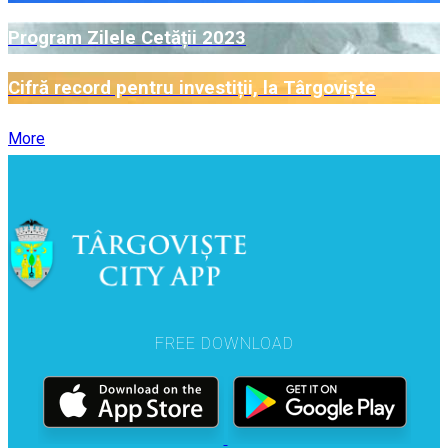
Program Zilele Cetății 2023
Cifră record pentru investiții, la Târgoviște
More
FREE DOWNLOAD