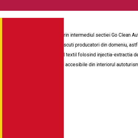
turisme Firma noastra ofera, prin intermediul sectiei Go Clean Aut
eciale, oferite de cei mai cunoscuti producatori din domeniu, ast
rea tapiteriilor auto din material textil folosind injectia-extracti
izarea spatiilor inguste si greu accesibile din interiorul autoturis
te chimice.